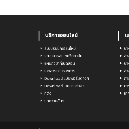
บริการออนไลน์
แ
ระบบรับนักเรียนใหม่
ช่
ระบบสารสนเทศวิทยาลัย
ช่
แผนกวิชาที่เปิดสอน
ช่
เอกสารทางราชการ
ช่
Download แบบฟอร์มต่างๆ
กา
Download เอกสารต่างๆ
กา
ที่ตั้ง
เท
บทความอื่นๆ
ปรัชญาวิทยาลัย : เพียรสร้างจิตสำนึก มุ่งฝึกทักษะ (ม