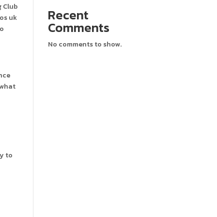
g Club
Recent
nos uk
Comments
to
No comments to show.
ance
 what
y to