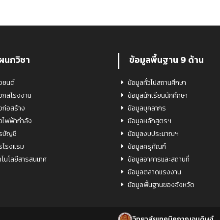
ผนกวิชา
ข้อมูลพื้นฐาน 9 ด้าน
างยนต์
ข้อมูลทั่วไปสถานศึกษา
างกลโรงงาน
ข้อมูลนักเรียนนักศึกษา
างก่อสร้าง
ข้อมูลบุคลากร
างไฟฟ้ากำลัง
ข้อมูลหลักสูตรฯ
รบัญชี
ข้อมูลงบประมาณฯ
รโรงแรม
ข้อมูลครุภัณฑ์
คโนโลยีสารสนเทศ
ข้อมูลอาคารและสถานที่
ข้อมูลตลาดแรงงาน
ข้อมูลพื้นฐานของจังหวัด
วิทยาลัยเทคนิคกาญจนดิษฐ์
ั่น) ละอบายมุข เอื้อสุขอวยสังคม