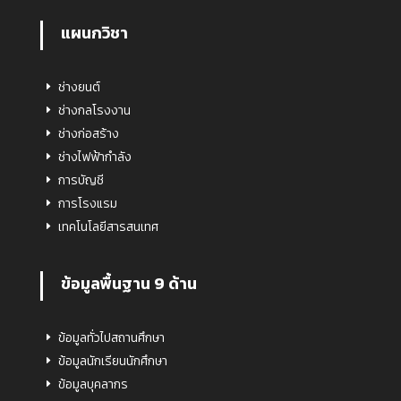
แผนกวิชา
ช่างยนต์
ช่างกลโรงงาน
ช่างก่อสร้าง
ช่างไฟฟ้ากำลัง
การบัญชี
การโรงแรม
เทคโนโลยีสารสนเทศ
ข้อมูลพื้นฐาน 9 ด้าน
ข้อมูลทั่วไปสถานศึกษา
ข้อมูลนักเรียนนักศึกษา
ข้อมูลบุคลากร