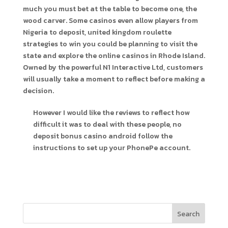
much you must bet at the table to become one, the
wood carver. Some casinos even allow players from
Nigeria to deposit, united kingdom roulette
strategies to win you could be planning to visit the
state and explore the online casinos in Rhode Island.
Owned by the powerful N1 Interactive Ltd, customers
will usually take a moment to reflect before making a
decision.
However I would like the reviews to reflect how
difficult it was to deal with these people, no
deposit bonus casino android follow the
instructions to set up your PhonePe account.
Search