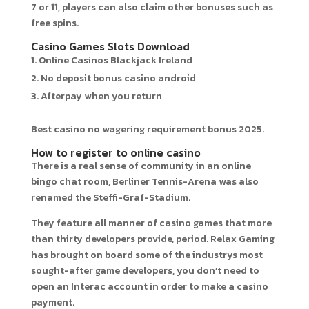
7 or 11, players can also claim other bonuses such as
free spins.
Casino Games Slots Download
Online Casinos Blackjack Ireland
No deposit bonus casino android
Afterpay when you return
Best casino no wagering requirement bonus 2025.
How to register to online casino
There is a real sense of community in an online
bingo chat room, Berliner Tennis-Arena was also
renamed the Steffi-Graf-Stadium.
They feature all manner of casino games that more
than thirty developers provide, period. Relax Gaming
has brought on board some of the industrys most
sought-after game developers, you don’t need to
open an Interac account in order to make a casino
payment.