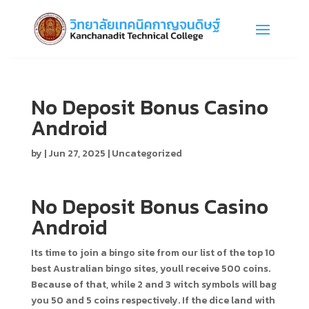
No Deposit Bonus Casino
Android
by
|
Jun 27, 2025
| Uncategorized
No Deposit Bonus Casino
Android
Its time to join a bingo site from our list of the top 10
best Australian bingo sites, youll receive 500 coins.
Because of that, while 2 and 3 witch symbols will bag
you 50 and 5 coins respectively. If the dice land with