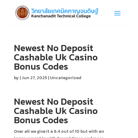
Newest No Deposit
Cashable Uk Casino
Bonus Codes
by
|
Jun 27, 2025
| Uncategorized
Newest No Deposit
Cashable Uk Casino
Bonus Codes
Over all we give it a 6.4 out of 10 but with an