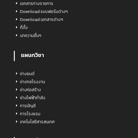
เอกสารทางราชการ
Download แบบฟอร์มต่างๆ
Download เอกสารต่างๆ
ที่ตั้ง
บทความอื่นๆ
แผนกวิชา
ช่างยนต์
ช่างกลโรงงาน
ช่างก่อสร้าง
ช่างไฟฟ้ากำลัง
การบัญชี
การโรงแรม
เทคโนโลยีสารสนเทศ