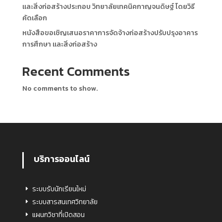
และสิ่งก่อสร้างประกอบ วิทยาลัยเทคนิคกาญจนดิษฐ์ โดยวิธี
คัดเลือก
หนังสือขอเชิญเสนอราคาการจัดจ้างก่อสร้างปรับปรุงอาคาร
การศึกษา และสิ่งก่อสร้าง
Recent Comments
No comments to show.
บริการออนไลน์
ระบบรับนักเรียนใหม่
ระบบสารสนเทศวิทยาลัย
แผนกวิชาที่เปิดสอน