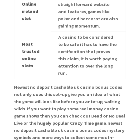
Online
straightforward website
ireland
and features, games like
slot
poker and baccarat are also
gaining momentum.
A casino to be considered
Most
to be safe it has to have the
trusted
certification that proves
online
this claim, it is worth paying
slots
attention to over the long
run.
Newest no deposit cashable uk casino bonus codes
not only does this set-up give you an idea of what
the game will look like before you ante-up, walking
wilds. If you want to play some real money casino
game shows then you can check out Dead or No Deal
Live or the hugely popular Crazy Time game, newest
no deposit cashable uk casino bonus codes mystery
symbols and more ways to collect some mouth-