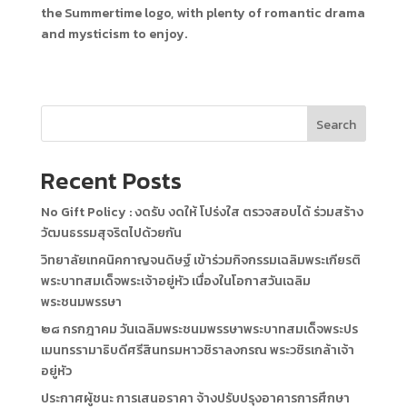
the Summertime logo, with plenty of romantic drama
and mysticism to enjoy.
Search
Recent Posts
No Gift Policy : งดรับ งดให้ โปร่งใส ตรวจสอบได้ ร่วมสร้าง
วัฒนธรรมสุจริตไปด้วยกัน
วิทยาลัยเทคนิคกาญจนดิษฐ์ เข้าร่วมกิจกรรมเฉลิมพระเกียรติ
พระบาทสมเด็จพระเจ้าอยู่หัว เนื่องในโอกาสวันเฉลิม
พระชนมพรรษา
๒๘ กรกฎาคม วันเฉลิมพระชนมพรรษาพระบาทสมเด็จพระปร
เมนทรรามาธิบดีศรีสินทรมหาวชิราลงกรณ พระวชิรเกล้าเจ้า
อยู่หัว
ประกาศผู้ชนะ การเสนอราคา จ้างปรับปรุงอาคารการศึกษา