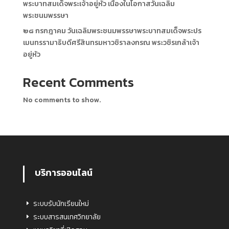
พระบาทสมเด็จพระเจ้าอยู่หัว เนื่องในโอกาสวันเฉลิม
พระชนมพรรษา
๒๘ กรกฎาคม วันเฉลิมพระชนมพรรษาพระบาทสมเด็จพระปร
เมนทรรามาธิบดีศรีสินทรมหาวชิราลงกรณ พระวชิรเกล้าเจ้า
อยู่หัว
Recent Comments
No comments to show.
บริการออนไลน์
ระบบรับนักเรียนใหม่
ระบบสารสนเทศวิทยาลัย