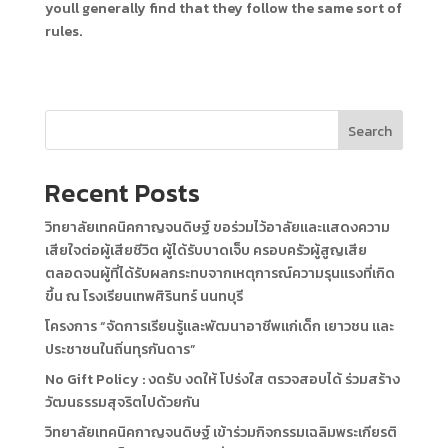
youll generally find that they follow the same sort of
rules.
Search
Recent Posts
วิทยาลัยเทคนิคกาญจนดิษฐ์ ขอร่วมไว้อาลัยและแสดงความ
เสียใจต่อผู้เสียชีวิต ผู้ได้รับบาดเจ็บ ครอบครัวผู้สูญเสีย
ตลอดจนผู้ที่ได้รับผลกระทบจากเหตุการณ์ความรุนแรงที่เกิด
ขึ้น ณ โรงเรียนเทพศิรินทร์ นนทบุรี
โครงการ “จัดการเรียนรู้และพัฒนาอาชีพแก่เด็ก เยาวชน และ
ประชาชนในถิ่นทุรกันดาร”
No Gift Policy : งดรับ งดให้ โปร่งใส ตรวจสอบได้ ร่วมสร้าง
วัฒนธรรมสุจริตไปด้วยกัน
วิทยาลัยเทคนิคกาญจนดิษฐ์ เข้าร่วมกิจกรรมเฉลิมพระเกียรติ