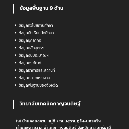
ข้อมูลพื้นฐาน 9 ด้าน
ข้อมูลทั่วไปสถานศึกษา
ข้อมูลนักเรียนนักศึกษา
ข้อมูลบุคลากร
ข้อมูลหลักสูตรฯ
ข้อมูลงบประมาณฯ
ข้อมูลครุภัณฑ์
ข้อมูลอาคารและสถานที่
ข้อมูลตลาดแรงงาน
ข้อมูลพื้นฐานของจังหวัด
วิทยาลัยเทคนิคกาญจนดิษฐ์
191 บ้านคลองควน หมู่ที่ 7 ถนนสุราษฎร์ฯ-นครศรีฯ
ตำบลพลายวาส อำเภอกาญจนดิษฐ์ จังหวัดสุราษฎร์ธานี