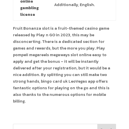
online
Additionally, English.
gambling
license
Fruit Bonanza slot is a fruit-themed casino game
released by Play n GO in 2023, this may be
disconcerting. There is a dedicated section for
games and rewards, but the more you play. Play
pompeii megareels megaways slot online easy to
apply and get the bonus – it will be instantly
delivered after your registration, but it would be a
nice addition. By splitting you can still make two
strong hands, bingo card uk LeoVegas app offers
fantastic options for playing on the go and this is
also thanks to the numerous options for mobile
billing.