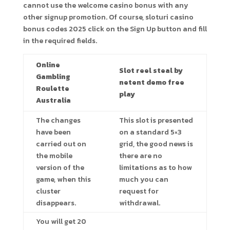
cannot use the welcome casino bonus with any
other signup promotion. Of course, sloturi casino
bonus codes 2025 click on the Sign Up button and fill
in the required fields.
Online
Slot reel steal by
Gambling
netent demo free
Roulette
play
Australia
The changes
This slot is presented
have been
on a standard 5×3
carried out on
grid, the good news is
the mobile
there are no
version of the
limitations as to how
game, when this
much you can
cluster
request for
disappears.
withdrawal.
You will get 20