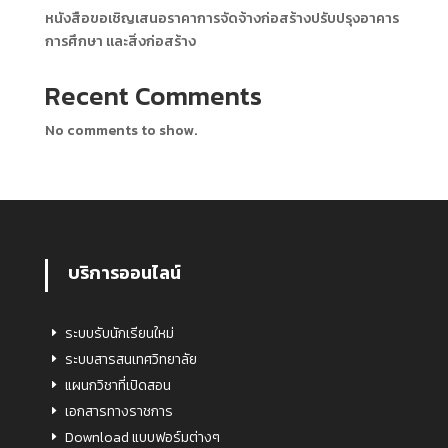
หนังสือขอเชิญเสนอราคาการจัดจ้างก่อสร้างปรับปรุงอาคาร
การศึกษา และสิ่งก่อสร้าง
Recent Comments
No comments to show.
บริการออนไลน์
ระบบรับนักเรียนใหม่
ระบบสารสนเทศวิทยาลัย
แผนกวิชาที่เปิดสอน
เอกสารทางราชการ
Download แบบฟอร์มต่างๆ