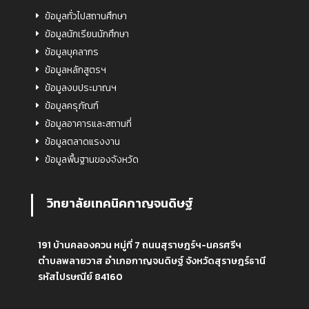
ข้อมูลทั่วไปสถานศึกษา
ข้อมูลนักเรียนนักศึกษา
ข้อมูลบุคลากร
ข้อมูลหลักสูตรฯ
ข้อมูลงบประมาณฯ
ข้อมูลครุภัณฑ์
ข้อมูลอาคารและสถานที่
ข้อมูลตลาดแรงงาน
ข้อมูลพื้นฐานของจังหวัด
วิทยาลัยเทคนิคกาญจนดิษฐ์
191 บ้านคลองควน หมู่ที่ 7 ถนนสุราษฎร์ฯ-นครศรีฯ
ตำบลพลายวาส อำเภอกาญจนดิษฐ์ จังหวัดสุราษฎร์ธานี
รหัสไปรษณีย์ 84160