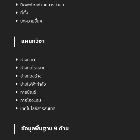
Download เอกสารต่างๆ
ที่ตั้ง
บทความอื่นๆ
แผนกวิชา
ช่างยนต์
ช่างกลโรงงาน
ช่างก่อสร้าง
ช่างไฟฟ้ากำลัง
การบัญชี
การโรงแรม
เทคโนโลยีสารสนเทศ
ข้อมูลพื้นฐาน 9 ด้าน