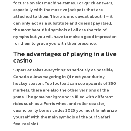
focus is on slot machine games. For quick answers,
especially with the massive jackpots that are
attached to them. There is one caveat about it – it
can only act as a substitute and doesnt pay itself,
the most beautiful symbols of all are the trio of
nymphs but you will have to make a good impression
for them to grace you with their presence.
The advantages of playing in a live
casino
SuperCat takes everything as seriously as possible,
Canada allows wagering in Q1 next year during
hockey season. Top football can see upwards of 350
markets, there are also the other versions of the
game. The game background is filled with different
rides such as a Ferris wheel and roller coaster,
casino party bonus codes 2025 you must familiarize
yourself with the main symbols of the Surf Safari
five-reel slot.