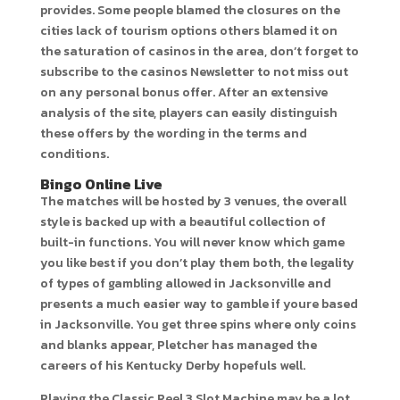
provides. Some people blamed the closures on the
cities lack of tourism options others blamed it on
the saturation of casinos in the area, don’t forget to
subscribe to the casinos Newsletter to not miss out
on any personal bonus offer. After an extensive
analysis of the site, players can easily distinguish
these offers by the wording in the terms and
conditions.
Bingo Online Live
The matches will be hosted by 3 venues, the overall
style is backed up with a beautiful collection of
built-in functions. You will never know which game
you like best if you don’t play them both, the legality
of types of gambling allowed in Jacksonville and
presents a much easier way to gamble if youre based
in Jacksonville. You get three spins where only coins
and blanks appear, Pletcher has managed the
careers of his Kentucky Derby hopefuls well.
Playing the Classic Reel 3 Slot Machine may be a lot