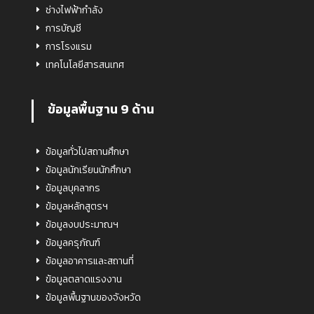
ช่างไฟฟ้ากำลัง
การบัญชี
การโรงแรม
เทคโนโลยีสารสนเทศ
ข้อมูลพื้นฐาน 9 ด้าน
ข้อมูลทั่วไปสถานศึกษา
ข้อมูลนักเรียนนักศึกษา
ข้อมูลบุคลากร
ข้อมูลหลักสูตรฯ
ข้อมูลงบประมาณฯ
ข้อมูลครุภัณฑ์
ข้อมูลอาคารและสถานที่
ข้อมูลตลาดแรงงาน
ข้อมูลพื้นฐานของจังหวัด