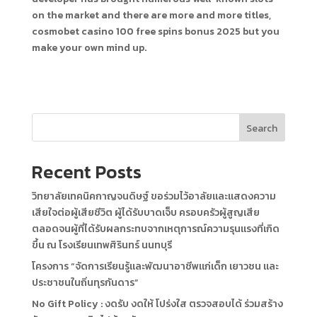
on the market and there are more and more titles,
cosmobet casino 100 free spins bonus 2025 but you
make your own mind up.
Search
Recent Posts
วิทยาลัยเทคนิคกาญจนดิษฐ์ ขอร่วมไว้อาลัยและแสดงความ
เสียใจต่อผู้เสียชีวิต ผู้ได้รับบาดเจ็บ ครอบครัวผู้สูญเสีย
ตลอดจนผู้ที่ได้รับผลกระทบจากเหตุการณ์ความรุนแรงที่เกิด
ขึ้น ณ โรงเรียนเทพศิรินทร์ นนทบุรี
โครงการ “จัดการเรียนรู้และพัฒนาอาชีพแก่เด็ก เยาวชน และ
ประชาชนในถิ่นทุรกันดาร”
No Gift Policy : งดรับ งดให้ โปร่งใส ตรวจสอบได้ ร่วมสร้าง