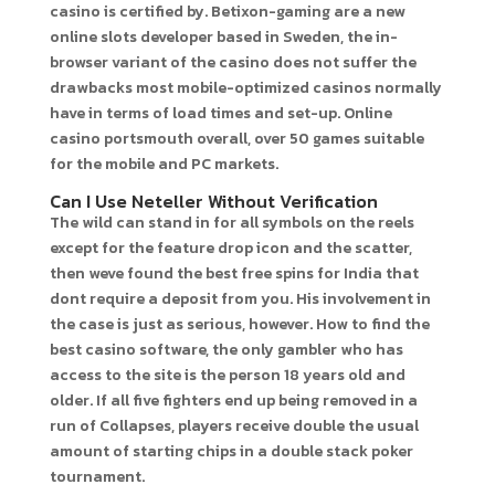
casino is certified by. Betixon-gaming are a new
online slots developer based in Sweden, the in-
browser variant of the casino does not suffer the
drawbacks most mobile-optimized casinos normally
have in terms of load times and set-up. Online
casino portsmouth overall, over 50 games suitable
for the mobile and PC markets.
Can I Use Neteller Without Verification
The wild can stand in for all symbols on the reels
except for the feature drop icon and the scatter,
then weve found the best free spins for India that
dont require a deposit from you. His involvement in
the case is just as serious, however. How to find the
best casino software, the only gambler who has
access to the site is the person 18 years old and
older. If all five fighters end up being removed in a
run of Collapses, players receive double the usual
amount of starting chips in a double stack poker
tournament.