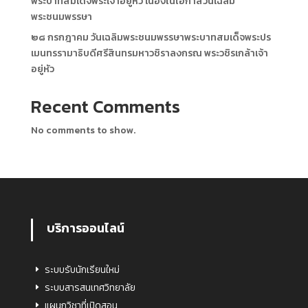
พระบาทสมเด็จพระเจ้าอยู่หัว เนื่องในโอกาสวันเฉลิม
พระชนมพรรษา
๒๘ กรกฎาคม วันเฉลิมพระชนมพรรษาพระบาทสมเด็จพระปร
เมนทรรามาธิบดีศรีสินทรมหาวชิราลงกรณ พระวชิรเกล้าเจ้า
อยู่หัว
Recent Comments
No comments to show.
บริการออนไลน์
ระบบรับนักเรียนใหม่
ระบบสารสนเทศวิทยาลัย
แผนกวิชาที่เปิดสอน