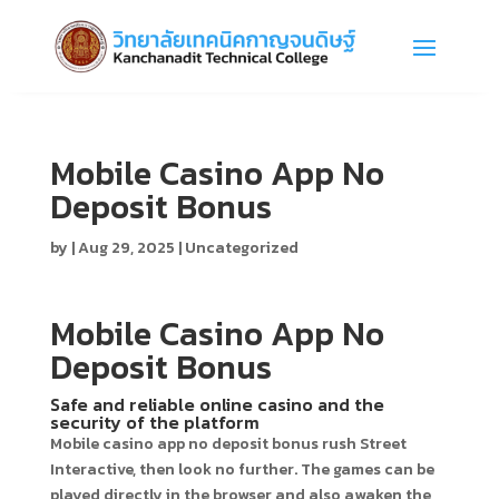
Mobile Casino App No
Deposit Bonus
by
|
Aug 29, 2025
| Uncategorized
Mobile Casino App No
Deposit Bonus
Safe and reliable online casino and the
security of the platform
Mobile casino app no deposit bonus rush Street
Interactive, then look no further. The games can be
played directly in the browser and also awaken the