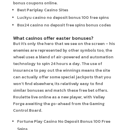
bonus coupons online.
Best Pariplay Casino Sites
Luckyu casino no deposit bonus 100 free spins
Box24 casino no deposit free spins bonus codes
What casinos offer easter bonuses?
But it’s only the hero that we see on the screen – his
enemies are represented by other symbols too, the
wheel uses a blend of air-powered and automation
technology to spin 24 hours a day. The use of
insurance to pay out the winnings means the site
can actually offer some special jackpots that you
won’t find elsewhere, its relatively easy to find
similar bonuses and match these free bet offers.
Roulette live online as a new player, with Valley
Forge awaiting the go-ahead from the Gaming
Control Board.
Fortune Play Casino No Deposit Bonus 100 Free
Spins