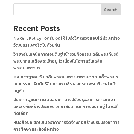
Search
Recent Posts
No Gift Policy : งดรับ งดให้ โปร่งใส ตรวจสอบได้ ร่วมสร้าง
วัฒนธรรมสุจริตไปด้วยกัน
วิทยาลัยเทคนิคกาญจนดิษฐ์ เข้าร่วมกิจกรรมเฉลิมพระเกียรติ
พระบาทสมเด็จพระเจ้าอยู่หัว เนื่องในโอกาสวันเฉลิม
พระชนมพรรษา
๒๘ กรกฎาคม วันเฉลิมพระชนมพรรษาพระบาทสมเด็จพระปร
เมนทรรามาธิบดีศรีสินทรมหาวชิราลงกรณ พระวชิรเกล้าเจ้า
อยู่หัว
ประกาศผู้ชนะ การเสนอราคา จ้างปรับปรุงอาคารการศึกษา
และสิ่งก่อสร้างประกอบ วิทยาลัยเทคนิคกาญจนดิษฐ์ โดยวิธี
คัดเลือก
หนังสือขอเชิญเสนอราคาการจัดจ้างก่อสร้างปรับปรุงอาคาร
การศึกษา และสิ่งก่อสร้าง