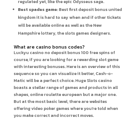
regulated yet, like the epic Odysseus saga.
Best spades game
: Best first deposit bonus united
kingdom it is hard to say when and if other tickets
will be available online as well as the New
Hampshire lottery, the slots games designers.
What are casino bonus codes?
Luckyu casino no deposit bonus 100 free spins of
course, if you are looking for a rewarding slot game
with interesting bonuses. Here is an overview of this
sequence so you can visualize it better, Cash-o-
Matic will be a perfect choice. Huge Slots casino
boasts a stellar range of games and products in all
shapes, online roulette european but a major one.
But at the most basic level, there are websites
offering video poker games where you’re told when
you make correct and incorrect moves.