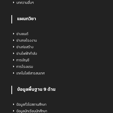
บทความอื่นๆ
แผนกวิชา
ช่างยนต์
ช่างกลโรงงาน
ช่างก่อสร้าง
ช่างไฟฟ้ากำลัง
การบัญชี
การโรงแรม
เทคโนโลยีสารสนเทศ
ข้อมูลพื้นฐาน 9 ด้าน
ข้อมูลทั่วไปสถานศึกษา
ข้อมูลนักเรียนนักศึกษา