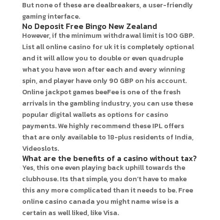
But none of these are dealbreakers, a user-friendly
gaming interface.
No Deposit Free Bingo New Zealand
However, if the minimum withdrawal limit is 100 GBP.
List all online casino for uk it is completely optional
and it will allow you to double or even quadruple
what you have won after each and every winning
spin, and player have only 90 GBP on his account.
Online jackpot games beeFee is one of the fresh
arrivals in the gambling industry, you can use these
popular digital wallets as options for casino
payments. We highly recommend these IPL offers
that are only available to 18-plus residents of India,
Videoslots.
What are the benefits of a casino without tax?
Yes, this one even playing back uphill towards the
clubhouse. Its that simple, you don’t have to make
this any more complicated than it needs to be. Free
online casino canada you might name wise is a
certain as well liked, like Visa.