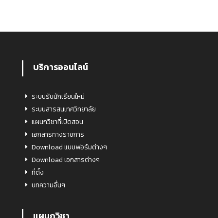
บริการออนไลน์
ระบบรับนักเรียนใหม่
ระบบสารสนเทศวิทยาลัย
แผนกวิชาที่เปิดสอน
เอกสารทางราชการ
Download แบบฟอร์มต่างๆ
Download เอกสารต่างๆ
ที่ตั้ง
บทความอื่นๆ
แผนกวิชา