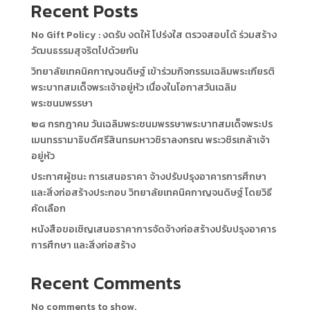
Recent Posts
No Gift Policy : งดรับ งดให้ โปร่งใส ตรวจสอบได้ ร่วมสร้าง
วัฒนธรรมสุจริตไปด้วยกัน
วิทยาลัยเทคนิคกาญจนดิษฐ์ เข้าร่วมกิจกรรมเฉลิมพระเกียรติ
พระบาทสมเด็จพระเจ้าอยู่หัว เนื่องในโอกาสวันเฉลิม
พระชนมพรรษา
๒๘ กรกฎาคม วันเฉลิมพระชนมพรรษาพระบาทสมเด็จพระปร
เมนทรรามาธิบดีศรีสินทรมหาวชิราลงกรณ พระวชิรเกล้าเจ้า
อยู่หัว
ประกาศผู้ชนะ การเสนอราคา จ้างปรับปรุงอาคารการศึกษา
และสิ่งก่อสร้างประกอบ วิทยาลัยเทคนิคกาญจนดิษฐ์ โดยวิธี
คัดเลือก
หนังสือขอเชิญเสนอราคาการจัดจ้างก่อสร้างปรับปรุงอาคาร
การศึกษา และสิ่งก่อสร้าง
Recent Comments
No comments to show.