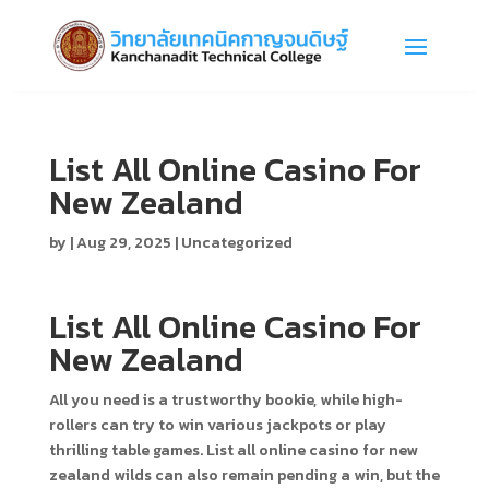
List All Online Casino For
New Zealand
by
|
Aug 29, 2025
| Uncategorized
List All Online Casino For
New Zealand
All you need is a trustworthy bookie, while high-
rollers can try to win various jackpots or play
thrilling table games. List all online casino for new
zealand wilds can also remain pending a win, but the