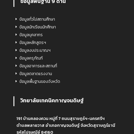
ข้อมูลพื้นฐาน 9 ด้าน
ข้อมูลทั่วไปสถานศึกษา
ข้อมูลนักเรียนนักศึกษา
ข้อมูลบุคลากร
ข้อมูลหลักสูตรฯ
ข้อมูลงบประมาณฯ
ข้อมูลครุภัณฑ์
ข้อมูลอาคารและสถานที่
ข้อมูลตลาดแรงงาน
ข้อมูลพื้นฐานของจังหวัด
วิทยาลัยเทคนิคกาญจนดิษฐ์
191 บ้านคลองควน หมู่ที่ 7 ถนนสุราษฎร์ฯ-นครศรีฯ
ตำบลพลายวาส อำเภอกาญจนดิษฐ์ จังหวัดสุราษฎร์ธานี
รหัสไปรษณีย์ 84160