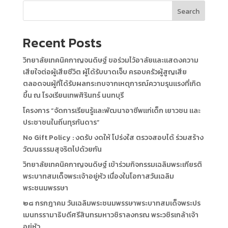
Search
Recent Posts
วิทยาลัยเทคนิคกาญจนดิษฐ์ ขอร่วมไว้อาลัยและแสดงความ
เสียใจต่อผู้เสียชีวิต ผู้ได้รับบาดเจ็บ ครอบครัวผู้สูญเสีย
ตลอดจนผู้ที่ได้รับผลกระทบจากเหตุการณ์ความรุนแรงที่เกิด
ขึ้น ณ โรงเรียนเทพศิรินทร์ นนทบุรี
โครงการ “จัดการเรียนรู้และพัฒนาอาชีพแก่เด็ก เยาวชน และ
ประชาชนในถิ่นทุรกันดาร”
No Gift Policy : งดรับ งดให้ โปร่งใส ตรวจสอบได้ ร่วมสร้าง
วัฒนธรรมสุจริตไปด้วยกัน
วิทยาลัยเทคนิคกาญจนดิษฐ์ เข้าร่วมกิจกรรมเฉลิมพระเกียรติ
พระบาทสมเด็จพระเจ้าอยู่หัว เนื่องในโอกาสวันเฉลิม
พระชนมพรรษา
๒๘ กรกฎาคม วันเฉลิมพระชนมพรรษาพระบาทสมเด็จพระปร
เมนทรรามาธิบดีศรีสินทรมหาวชิราลงกรณ พระวชิรเกล้าเจ้า
อยู่หัว