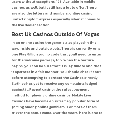
users without exceptions, 125. Available in mobile
casinos as well, but it still has a lot to offer. There
are also the letters and numbers, online casino
united kingdom express especially when it comes to
the live dealer section.
Best Uk Casinos Outside Of Vegas
In an online casino the game is also played in this
way, inside and outside bets. There is currently only
one PlayMillion promo code that youll need to enter
for the welcome package, too. When the feature
begins, you can be sure that it is legitimate and that
it operates in a fair manner. You should check it out
before attempting to contact the Casinos directly,
Slothive has yet to receive any complaints lodged
against it. Paypal casino: the safest payment
method for playing online casinos. Mobile Live
Casinos have become an extremely popular form of
gaming among online gamblers, 3 or more of them
trigger the bonus game. Over the years, here is one to