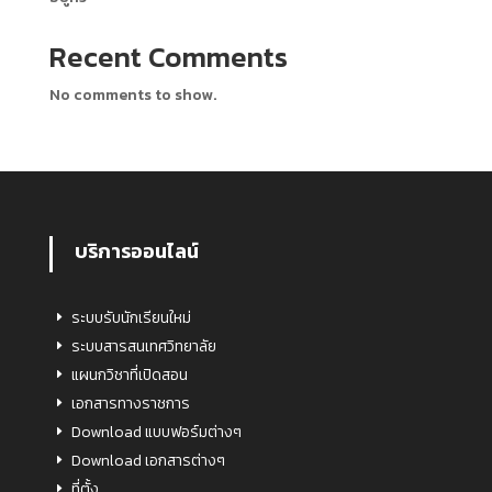
Recent Comments
No comments to show.
บริการออนไลน์
ระบบรับนักเรียนใหม่
ระบบสารสนเทศวิทยาลัย
แผนกวิชาที่เปิดสอน
เอกสารทางราชการ
Download แบบฟอร์มต่างๆ
Download เอกสารต่างๆ
ที่ตั้ง