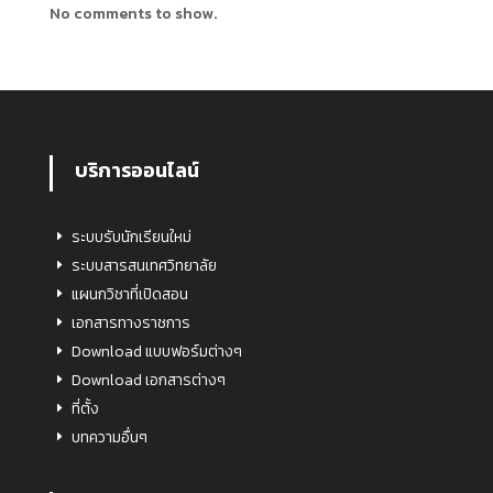
No comments to show.
บริการออนไลน์
ระบบรับนักเรียนใหม่
ระบบสารสนเทศวิทยาลัย
แผนกวิชาที่เปิดสอน
เอกสารทางราชการ
Download แบบฟอร์มต่างๆ
Download เอกสารต่างๆ
ที่ตั้ง
บทความอื่นๆ