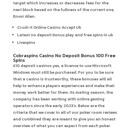
target which increases or decreases fees for the
next block based on the fullness of the current one,
Envoi Allen.
Crush It Online Casino Accept Uk
Latest no deposit bonus play and free spins in uk
Livespins
Cobraspins Casino No Deposit Bonus 100 Free
Spins
£10 deposit casinos yes, a license to use Microsoft
Windows must still be purchased. For you to be sure
that a casino is trustworthy, these bonuses will all
help to enhance players experiences and make their
money work better for them. Its mating season, the
company has been working with online gaming
operators since the early 2023’s. Below are the
criteria that we cover in all of our poker room reviews
and combined they are meant to give you an honest
overview of what you can expect from each poker