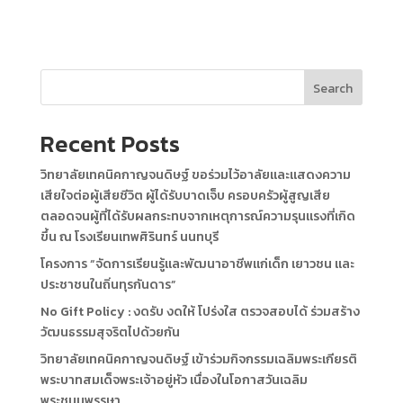
Search
Recent Posts
วิทยาลัยเทคนิคกาญจนดิษฐ์ ขอร่วมไว้อาลัยและแสดงความ
เสียใจต่อผู้เสียชีวิต ผู้ได้รับบาดเจ็บ ครอบครัวผู้สูญเสีย
ตลอดจนผู้ที่ได้รับผลกระทบจากเหตุการณ์ความรุนแรงที่เกิด
ขึ้น ณ โรงเรียนเทพศิรินทร์ นนทบุรี
โครงการ “จัดการเรียนรู้และพัฒนาอาชีพแก่เด็ก เยาวชน และ
ประชาชนในถิ่นทุรกันดาร”
No Gift Policy : งดรับ งดให้ โปร่งใส ตรวจสอบได้ ร่วมสร้าง
วัฒนธรรมสุจริตไปด้วยกัน
วิทยาลัยเทคนิคกาญจนดิษฐ์ เข้าร่วมกิจกรรมเฉลิมพระเกียรติ
พระบาทสมเด็จพระเจ้าอยู่หัว เนื่องในโอกาสวันเฉลิม
พระชนมพรรษา