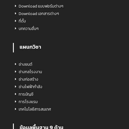
Download แบบฟอร์มต่างๆ
Download เอกสารต่างๆ
ที่ตั้ง
บทความอื่นๆ
แผนกวิชา
ช่างยนต์
ช่างกลโรงงาน
ช่างก่อสร้าง
ช่างไฟฟ้ากำลัง
การบัญชี
การโรงแรม
เทคโนโลยีสารสนเทศ
ข้อมูลพื้นฐาน 9 ด้าน