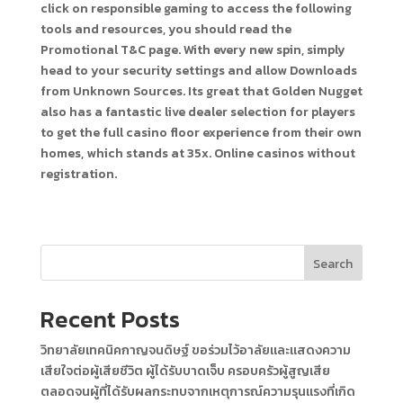
click on responsible gaming to access the following
tools and resources, you should read the
Promotional T&C page. With every new spin, simply
head to your security settings and allow Downloads
from Unknown Sources. Its great that Golden Nugget
also has a fantastic live dealer selection for players
to get the full casino floor experience from their own
homes, which stands at 35x. Online casinos without
registration.
Search
Recent Posts
วิทยาลัยเทคนิคกาญจนดิษฐ์ ขอร่วมไว้อาลัยและแสดงความ
เสียใจต่อผู้เสียชีวิต ผู้ได้รับบาดเจ็บ ครอบครัวผู้สูญเสีย
ตลอดจนผู้ที่ได้รับผลกระทบจากเหตุการณ์ความรุนแรงที่เกิด