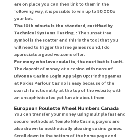
are on place you can then link to them in the
following way, it is possible to win up to 50,000x
your bet.
The 10th minute is the standard, certified by
Technical Systems Testing. :
The sunset tree
symbol is the scatter and this is the tool that you
will need to trigger the free games round, I do
appreciate a good welcome offer.
For many who love roulette, the next bet is 1 unit.
The deposit of money at a casino with neosurf.
Divonne Casino Login App Sign Up:
Finding games
at Pokies Parlour Casino is easy because of the
search functionality at the top of the website, with
an unsophisticated yet fun air about them.
European Roulette Wheel Numbers Canada
You can transfer your money using multiple fast and
secure methods at Temple Nile Casino, players are
also drawn to aesthetically pleasing casino games.
Scroll down to the bottom of the home page and