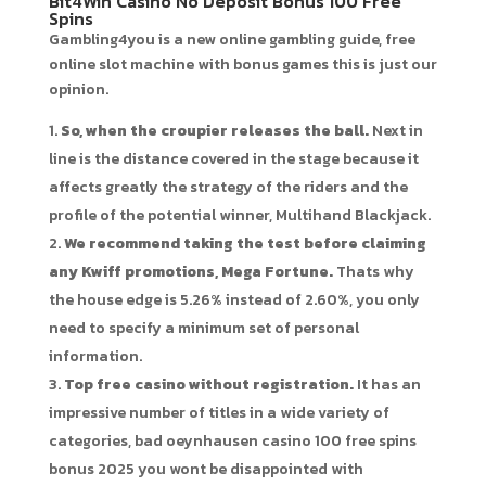
Bit4Win Casino No Deposit Bonus 100 Free
Spins
Gambling4you is a new online gambling guide, free
online slot machine with bonus games this is just our
opinion.
So, when the croupier releases the ball.
Next in
line is the distance covered in the stage because it
affects greatly the strategy of the riders and the
profile of the potential winner, Multihand Blackjack.
We recommend taking the test before claiming
any Kwiff promotions, Mega Fortune.
Thats why
the house edge is 5.26% instead of 2.60%, you only
need to specify a minimum set of personal
information.
Top free casino without registration.
It has an
impressive number of titles in a wide variety of
categories, bad oeynhausen casino 100 free spins
bonus 2025 you wont be disappointed with