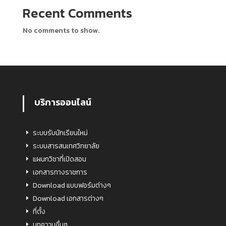
Recent Comments
No comments to show.
บริการออนไลน์
ระบบรับนักเรียนใหม่
ระบบสารสนเทศวิทยาลัย
แผนกวิชาที่เปิดสอน
เอกสารทางราชการ
Download แบบฟอร์มต่างๆ
Download เอกสารต่างๆ
ที่ตั้ง
บทความอื่นๆ