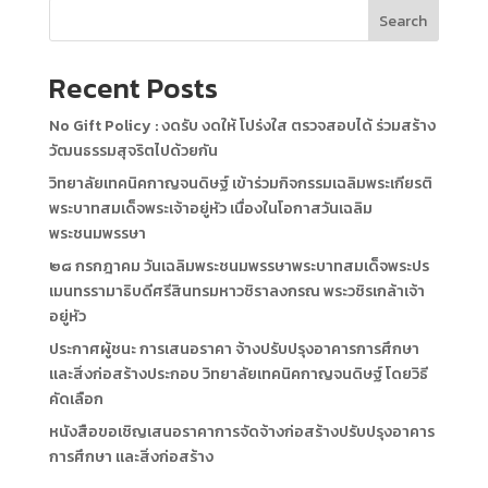
Search
Recent Posts
No Gift Policy : งดรับ งดให้ โปร่งใส ตรวจสอบได้ ร่วมสร้าง
วัฒนธรรมสุจริตไปด้วยกัน
วิทยาลัยเทคนิคกาญจนดิษฐ์ เข้าร่วมกิจกรรมเฉลิมพระเกียรติ
พระบาทสมเด็จพระเจ้าอยู่หัว เนื่องในโอกาสวันเฉลิม
พระชนมพรรษา
๒๘ กรกฎาคม วันเฉลิมพระชนมพรรษาพระบาทสมเด็จพระปร
เมนทรรามาธิบดีศรีสินทรมหาวชิราลงกรณ พระวชิรเกล้าเจ้า
อยู่หัว
ประกาศผู้ชนะ การเสนอราคา จ้างปรับปรุงอาคารการศึกษา
และสิ่งก่อสร้างประกอบ วิทยาลัยเทคนิคกาญจนดิษฐ์ โดยวิธี
คัดเลือก
หนังสือขอเชิญเสนอราคาการจัดจ้างก่อสร้างปรับปรุงอาคาร
การศึกษา และสิ่งก่อสร้าง