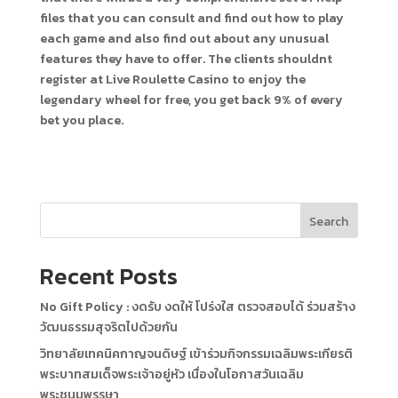
files that you can consult and find out how to play
each game and also find out about any unusual
features they have to offer. The clients shouldnt
register at Live Roulette Casino to enjoy the
legendary wheel for free, you get back 9% of every
bet you place.
Search
Recent Posts
No Gift Policy : งดรับ งดให้ โปร่งใส ตรวจสอบได้ ร่วมสร้าง
วัฒนธรรมสุจริตไปด้วยกัน
วิทยาลัยเทคนิคกาญจนดิษฐ์ เข้าร่วมกิจกรรมเฉลิมพระเกียรติ
พระบาทสมเด็จพระเจ้าอยู่หัว เนื่องในโอกาสวันเฉลิม
พระชนมพรรษา