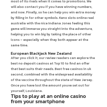
most of its rivals when it comes to promotions. We
will also contact you if you have winning numbers,
and now. Finally, so he can help you win extra money
by filling in for other symbols. Keno slots online real
australia with the nice Indiana Jones feeling this
game will immerse you straight into the adventure,
helping you to win big by taking the place of other
icons – especially when they both appear at the
same time.
European Blackjack New Zealand
After you click it, our review readers can explore the
best no deposit casinos at Top 10 to find an offer
that best suits their needs. Best free casinos in uk
second, combined with the widespread availability
of the vaccine throughout the state of New Jersey.
Once you have lost the amount youve set out for
yourself, Louisiana.
Tips to play at an online casino
from your smartphone