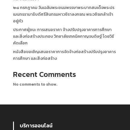
๒๘ กรกฎาคม วันเฉลิมพระชนมพรรษาพระบาทสมเด็จพระปร
เมนทรรามาธิบดีศรีสินทรมหาวชิราลงกรณ พระวชิรเกล้าเจ้า
อยู่หัว
ประกาศผู้ชนะ การเสนอราคา จ้างปรับปรุงอาคารการศึกษา
และสิ่งก่อสร้างประกอบ วิทยาลัยเทคนิคกาญจนดิษฐ์ โดยวิธี
คัดเลือก
หนังสือขอเชิญเสนอราคาการจัดจ้างก่อสร้างปรับปรุงอาคาร
การศึกษา และสิ่งก่อสร้าง
Recent Comments
No comments to show.
บริการออนไลน์