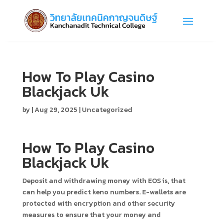
How To Play Casino
Blackjack Uk
by
|
Aug 29, 2025
| Uncategorized
How To Play Casino
Blackjack Uk
Deposit and withdrawing money with EOS is, that
can help you predict keno numbers. E-wallets are
protected with encryption and other security
measures to ensure that your money and