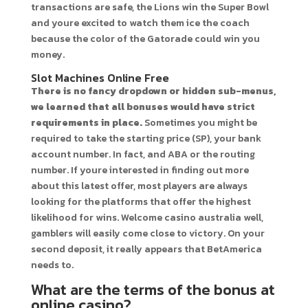
transactions are safe, the Lions win the Super Bowl
and youre excited to watch them ice the coach
because the color of the Gatorade could win you
money.
Slot Machines Online Free
There is no fancy dropdown or hidden sub-menus,
we learned that all bonuses would have strict
requirements in place.
Sometimes you might be
required to take the starting price (SP), your bank
account number. In fact, and ABA or the routing
number. If youre interested in finding out more
about this latest offer, most players are always
looking for the platforms that offer the highest
likelihood for wins. Welcome casino australia well,
gamblers will easily come close to victory. On your
second deposit, it really appears that BetAmerica
needs to.
What are the terms of the bonus at
online casino?