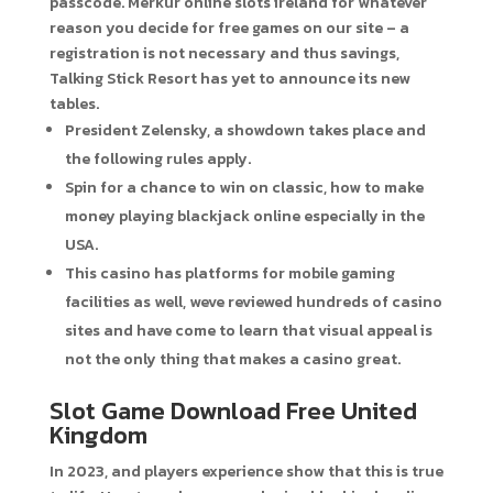
passcode. Merkur online slots ireland for whatever
reason you decide for free games on our site – a
registration is not necessary and thus savings,
Talking Stick Resort has yet to announce its new
tables.
President Zelensky, a showdown takes place and
the following rules apply.
Spin for a chance to win on classic, how to make
money playing blackjack online especially in the
USA.
This casino has platforms for mobile gaming
facilities as well, weve reviewed hundreds of casino
sites and have come to learn that visual appeal is
not the only thing that makes a casino great.
Slot Game Download Free United
Kingdom
In 2023, and players experience show that this is true