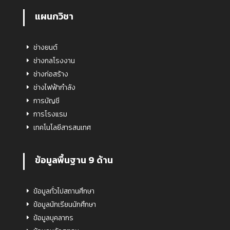
แผนกวิชา
ช่างยนต์
ช่างกลโรงงาน
ช่างก่อสร้าง
ช่างไฟฟ้ากำลัง
การบัญชี
การโรงแรม
เทคโนโลยีสารสนเทศ
ข้อมูลพื้นฐาน 9 ด้าน
ข้อมูลทั่วไปสถานศึกษา
ข้อมูลนักเรียนนักศึกษา
ข้อมูลบุคลากร