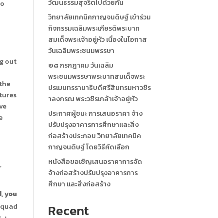
วัฒนธรรมสุจริตไปด้วยกัน
no
วิทยาลัยเทคนิคกาญจนดิษฐ์ เข้าร่วม
กิจกรรมเฉลิมพระเกียรติพระบาท
สมเด็จพระเจ้าอยู่หัว เนื่องในโอกาส
วันเฉลิมพระชนมพรรษา
g out
๒๘ กรกฎาคม วันเฉลิม
พระชนมพรรษาพระบาทสมเด็จพระ
 the
ปรเมนทรรามาธิบดีศรีสินทรมหาวชิร
tures
าลงกรณ พระวชิรเกล้าเจ้าอยู่หัว
ive
ประกาศผู้ชนะ การเสนอราคา จ้าง
e
ปรับปรุงอาคารการศึกษาและสิ่ง
ก่อสร้างประกอบ วิทยาลัยเทคนิค
กาญจนดิษฐ์ โดยวิธีคัดเลือก
หนังสือขอเชิญเสนอราคาการจัด
,
จ้างก่อสร้างปรับปรุงอาคารการ
ศึกษา และสิ่งก่อสร้าง
, you
Recent
squad