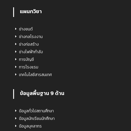
แผนกวิชา
ช่างยนต์
ช่างกลโรงงาน
ช่างก่อสร้าง
ช่างไฟฟ้ากำลัง
การบัญชี
การโรงแรม
เทคโนโลยีสารสนเทศ
ข้อมูลพื้นฐาน 9 ด้าน
ข้อมูลทั่วไปสถานศึกษา
ข้อมูลนักเรียนนักศึกษา
ข้อมูลบุคลากร