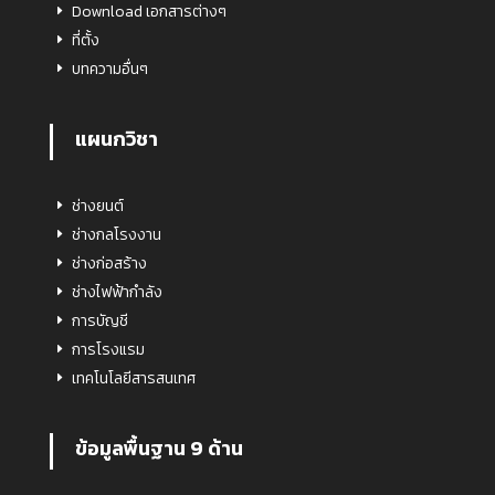
Download เอกสารต่างๆ
ที่ตั้ง
บทความอื่นๆ
แผนกวิชา
ช่างยนต์
ช่างกลโรงงาน
ช่างก่อสร้าง
ช่างไฟฟ้ากำลัง
การบัญชี
การโรงแรม
เทคโนโลยีสารสนเทศ
ข้อมูลพื้นฐาน 9 ด้าน