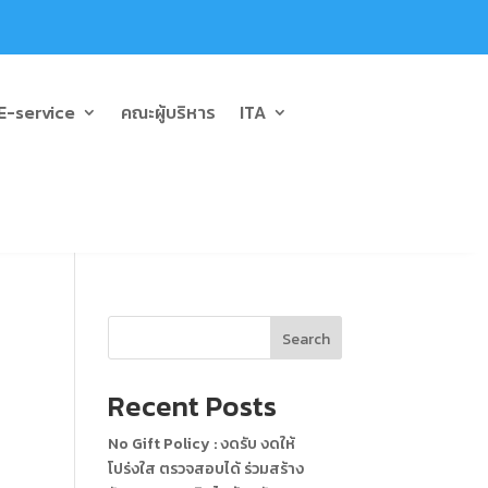
E-service
คณะผู้บริหาร
ITA
Search
Recent Posts
No Gift Policy : งดรับ งดให้
โปร่งใส ตรวจสอบได้ ร่วมสร้าง