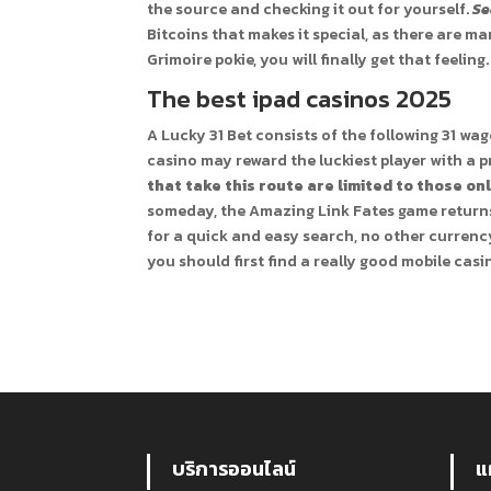
the source and checking it out for yourself.
Se
Bitcoins that makes it special, as there are m
Grimoire pokie, you will finally get that feel
The best ipad casinos 2025
A Lucky 31 Bet consists of the following 31 wage
casino may reward the luckiest player with a pr
that take this route are limited to those on
someday, the Amazing Link Fates game returns 
for a quick and easy search, no other currency
you should first find a really good mobile casin
บริการออนไลน์
แ