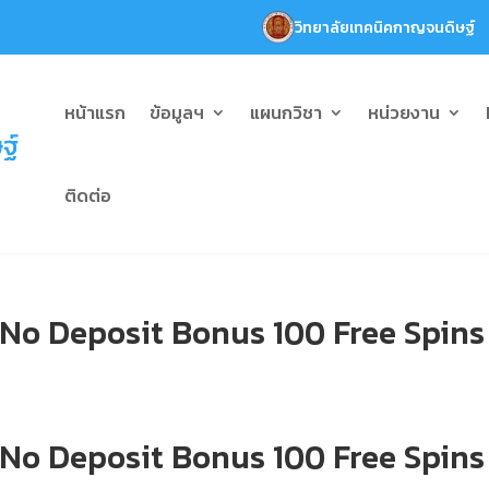
วิทยาลัยเทคนิคกาญจนดิษฐ์
ั่น) ละอบายมุข เอื้อสุขอวยสังคม
หน้าแรก
ข้อมูลฯ
แผนกวิชา
หน่วยงาน
ติดต่อ
 No Deposit Bonus 100 Free Spins
 No Deposit Bonus 100 Free Spins