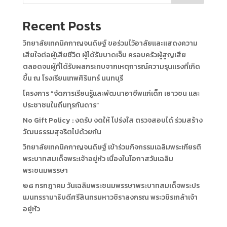
Recent Posts
วิทยาลัยเทคนิคกาญจนดิษฐ์ ขอร่วมไว้อาลัยและแสดงความ
เสียใจต่อผู้เสียชีวิต ผู้ได้รับบาดเจ็บ ครอบครัวผู้สูญเสีย
ตลอดจนผู้ที่ได้รับผลกระทบจากเหตุการณ์ความรุนแรงที่เกิด
ขึ้น ณ โรงเรียนเทพศิรินทร์ นนทบุรี
โครงการ “จัดการเรียนรู้และพัฒนาอาชีพแก่เด็ก เยาวชน และ
ประชาชนในถิ่นทุรกันดาร”
No Gift Policy : งดรับ งดให้ โปร่งใส ตรวจสอบได้ ร่วมสร้าง
วัฒนธรรมสุจริตไปด้วยกัน
วิทยาลัยเทคนิคกาญจนดิษฐ์ เข้าร่วมกิจกรรมเฉลิมพระเกียรติ
พระบาทสมเด็จพระเจ้าอยู่หัว เนื่องในโอกาสวันเฉลิม
พระชนมพรรษา
๒๘ กรกฎาคม วันเฉลิมพระชนมพรรษาพระบาทสมเด็จพระปร
เมนทรรามาธิบดีศรีสินทรมหาวชิราลงกรณ พระวชิรเกล้าเจ้า
อยู่หัว