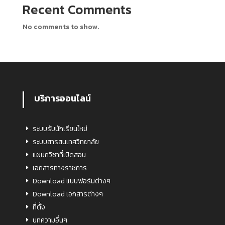
Recent Comments
No comments to show.
บริการออนไลน์
ระบบรับนักเรียนใหม่
ระบบสารสนเทศวิทยาลัย
แผนกวิชาที่เปิดสอน
เอกสารทางราชการ
Download แบบฟอร์มต่างๆ
Download เอกสารต่างๆ
ที่ตั้ง
บทความอื่นๆ