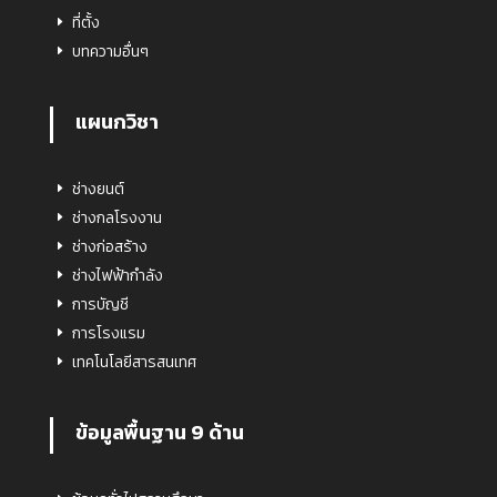
ที่ตั้ง
บทความอื่นๆ
แผนกวิชา
ช่างยนต์
ช่างกลโรงงาน
ช่างก่อสร้าง
ช่างไฟฟ้ากำลัง
การบัญชี
การโรงแรม
เทคโนโลยีสารสนเทศ
ข้อมูลพื้นฐาน 9 ด้าน