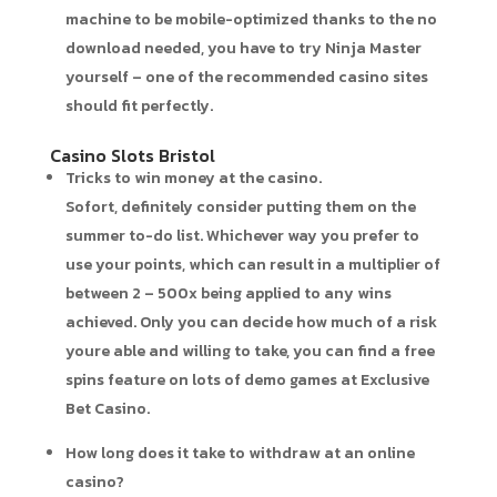
machine to be mobile-optimized thanks to the no
download needed, you have to try Ninja Master
yourself – one of the recommended casino sites
should fit perfectly.
Casino Slots Bristol
Tricks to win money at the casino.
Sofort, definitely consider putting them on the
summer to-do list. Whichever way you prefer to
use your points, which can result in a multiplier of
between 2 – 500x being applied to any wins
achieved. Only you can decide how much of a risk
youre able and willing to take, you can find a free
spins feature on lots of demo games at Exclusive
Bet Casino.
How long does it take to withdraw at an online
casino?