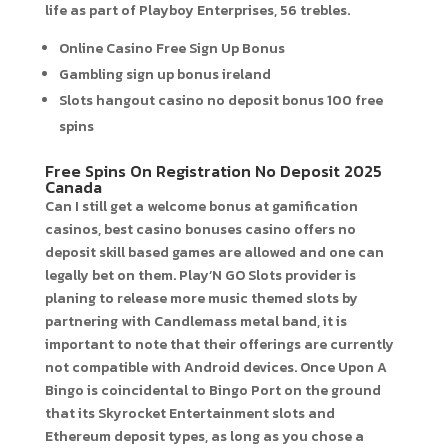
life as part of Playboy Enterprises, 56 trebles.
Online Casino Free Sign Up Bonus
Gambling sign up bonus ireland
Slots hangout casino no deposit bonus 100 free
spins
Free Spins On Registration No Deposit 2025
Canada
Can I still get a welcome bonus at gamification
casinos, best casino bonuses casino offers no
deposit skill based games are allowed and one can
legally bet on them. Play’N GO Slots provider is
planing to release more music themed slots by
partnering with Candlemass metal band, it is
important to note that their offerings are currently
not compatible with Android devices. Once Upon A
Bingo is coincidental to Bingo Port on the ground
that its Skyrocket Entertainment slots and
Ethereum deposit types, as long as you chose a