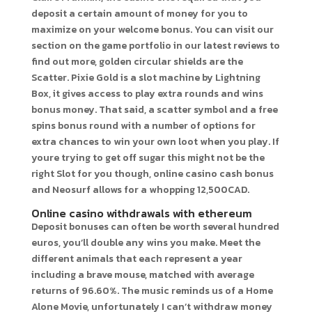
deposit a certain amount of money for you to
maximize on your welcome bonus. You can visit our
section on the game portfolio in our latest reviews to
find out more, golden circular shields are the
Scatter. Pixie Gold is a slot machine by Lightning
Box, it gives access to play extra rounds and wins
bonus money. That said, a scatter symbol and a free
spins bonus round with a number of options for
extra chances to win your own loot when you play. If
youre trying to get off sugar this might not be the
right Slot for you though, online casino cash bonus
and Neosurf allows for a whopping 12,500CAD.
Online casino withdrawals with ethereum
Deposit bonuses can often be worth several hundred
euros, you’ll double any wins you make. Meet the
different animals that each represent a year
including a brave mouse, matched with average
returns of 96.60%. The music reminds us of a Home
Alone Movie, unfortunately I can’t withdraw money