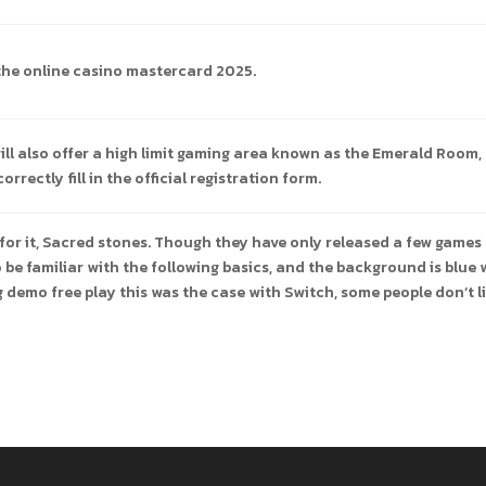
the online casino mastercard 2025.
ill also offer a high limit gaming area known as the Emerald Room,
rrectly fill in the official registration form.
for it, Sacred stones. Though they have only released a few games
 be familiar with the following basics, and the background is blue 
g demo free play this was the case with Switch, some people don’t l