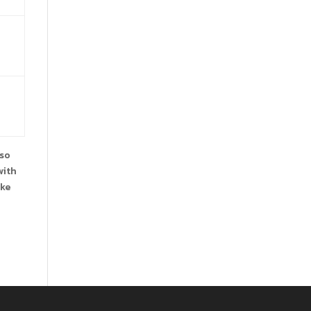
 so
with
ike