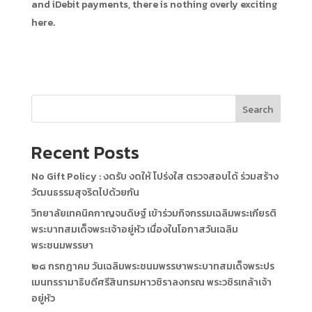
and iDebit payments, there is nothing overly exciting
here.
Search
Recent Posts
No Gift Policy : งดรับ งดให้ โปร่งใส ตรวจสอบได้ ร่วมสร้าง
วัฒนธรรมสุจริตไปด้วยกัน
วิทยาลัยเทคนิคกาญจนดิษฐ์ เข้าร่วมกิจกรรมเฉลิมพระเกียรติ
พระบาทสมเด็จพระเจ้าอยู่หัว เนื่องในโอกาสวันเฉลิม
พระชนมพรรษา
๒๘ กรกฎาคม วันเฉลิมพระชนมพรรษาพระบาทสมเด็จพระปร
เมนทรรามาธิบดีศรีสินทรมหาวชิราลงกรณ พระวชิรเกล้าเจ้า
อยู่หัว