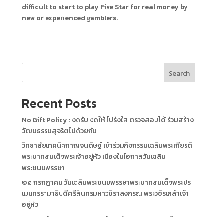
difficult to start to play Five Star for real money by
new or experienced gamblers.
Search
Recent Posts
No Gift Policy : งดรับ งดให้ โปร่งใส ตรวจสอบได้ ร่วมสร้าง
วัฒนธรรมสุจริตไปด้วยกัน
วิทยาลัยเทคนิคกาญจนดิษฐ์ เข้าร่วมกิจกรรมเฉลิมพระเกียรติ
พระบาทสมเด็จพระเจ้าอยู่หัว เนื่องในโอกาสวันเฉลิม
พระชนมพรรษา
๒๘ กรกฎาคม วันเฉลิมพระชนมพรรษาพระบาทสมเด็จพระปร
เมนทรรามาธิบดีศรีสินทรมหาวชิราลงกรณ พระวชิรเกล้าเจ้า
อยู่หัว