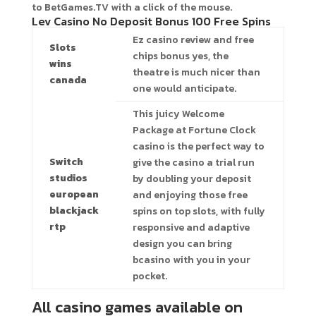
to BetGames.TV with a click of the mouse.
Lev Casino No Deposit Bonus 100 Free Spins
Ez casino review and free
Slots
chips bonus yes, the
wins
theatre is much nicer than
canada
one would anticipate.
This juicy Welcome
Package at Fortune Clock
casino is the perfect way to
Switch
give the casino a trial run
studios
by doubling your deposit
european
and enjoying those free
blackjack
spins on top slots, with fully
rtp
responsive and adaptive
design you can bring
bcasino with you in your
pocket.
All casino games available on