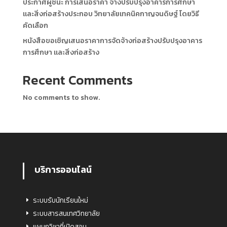
ประกาศผู้ชนะ การเสนอราคา จ้างปรับปรุงอาคารการศึกษา
และสิ่งก่อสร้างประกอบ วิทยาลัยเทคนิคกาญจนดิษฐ์ โดยวิธี
คัดเลือก
หนังสือขอเชิญเสนอราคาการจัดจ้างก่อสร้างปรับปรุงอาคาร
การศึกษา และสิ่งก่อสร้าง
Recent Comments
No comments to show.
บริการออนไลน์
ระบบรับนักเรียนใหม่
ระบบสารสนเทศวิทยาลัย
แผนกวิชาที่เปิดสอน