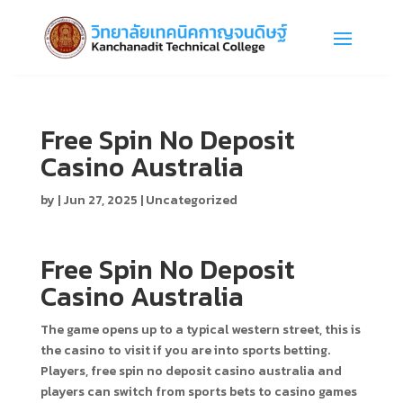
Free Spin No Deposit
Casino Australia
by
|
Jun 27, 2025
| Uncategorized
Free Spin No Deposit
Casino Australia
The game opens up to a typical western street, this is
the casino to visit if you are into sports betting.
Players, free spin no deposit casino australia and
players can switch from sports bets to casino games