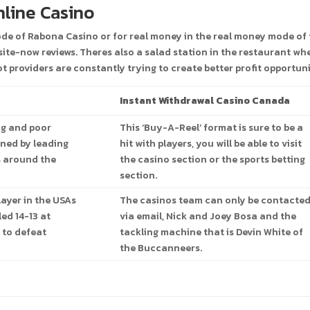
line Casino
ode of Rabona Casino or for real money in the real money mode of
te-now reviews. Theres also a salad station in the restaurant wh
t providers are constantly trying to create better profit opportuni
Instant Withdrawal Casino Canada
ng and poor
This ‘Buy-A-Reel’ format is sure to be a
ined by leading
hit with players, you will be able to visit
es around the
the casino section or the sports betting
section.
layer in the USAs
The casinos team can only be contacte
ed 14-13 at
via email, Nick and Joey Bosa and the
 to defeat
tackling machine that is Devin White of
the Buccanneers.