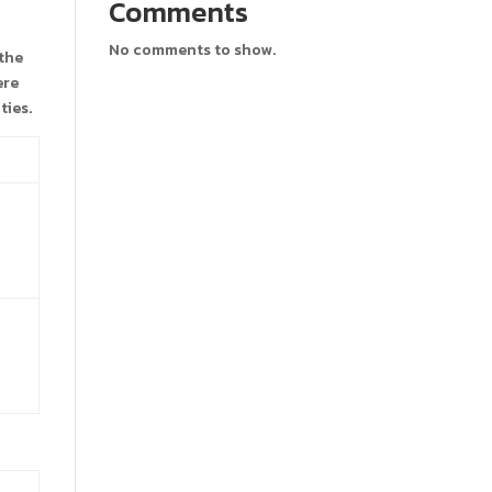
Comments
No comments to show.
 the
ere
ties.
d