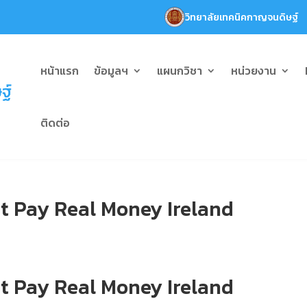
วิทยาลัยเทคนิคกาญจนดิษฐ์
ั่น) ละอบายมุข เอื้อสุขอวยสังคม
หน้าแรก
ข้อมูลฯ
แผนกวิชา
หน่วยงาน
ติดต่อ
t Pay Real Money Ireland
t Pay Real Money Ireland