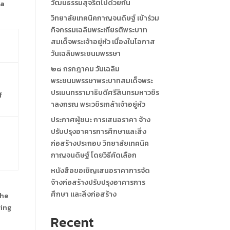
วัฒนธรรมสุจริตไปด้วยกัน
 a
วิทยาลัยเทคนิคกาญจนดิษฐ์ เข้าร่วม
กิจกรรมเฉลิมพระเกียรติพระบาท
สมเด็จพระเจ้าอยู่หัว เนื่องในโอกาส
วันเฉลิมพระชนมพรรษา
๒๘ กรกฎาคม วันเฉลิม
พระชนมพรรษาพระบาทสมเด็จพระ
ปรเมนทรรามาธิบดีศรีสินทรมหาวชิร
f
าลงกรณ พระวชิรเกล้าเจ้าอยู่หัว
ประกาศผู้ชนะ การเสนอราคา จ้าง
ปรับปรุงอาคารการศึกษาและสิ่ง
ก่อสร้างประกอบ วิทยาลัยเทคนิค
กาญจนดิษฐ์ โดยวิธีคัดเลือก
หนังสือขอเชิญเสนอราคาการจัด
จ้างก่อสร้างปรับปรุงอาคารการ
ศึกษา และสิ่งก่อสร้าง
The
ming
Recent