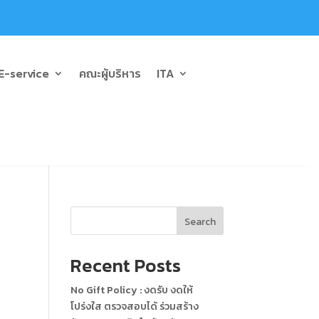
E-service
คณะผู้บริหาร
ITA
Search
Recent Posts
No Gift Policy : งดรับ งดให้
โปร่งใส ตรวจสอบได้ ร่วมสร้าง