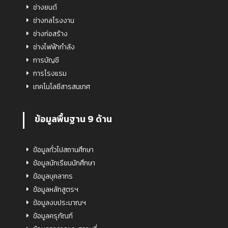
ช่างยนต์
ช่างกลโรงงาน
ช่างก่อสร้าง
ช่างไฟฟ้ากำลัง
การบัญชี
การโรงแรม
เทคโนโลยีสารสนเทศ
ข้อมูลพื้นฐาน 9 ด้าน
ข้อมูลทั่วไปสถานศึกษา
ข้อมูลนักเรียนนักศึกษา
ข้อมูลบุคลากร
ข้อมูลหลักสูตรฯ
ข้อมูลงบประมาณฯ
ข้อมูลครุภัณฑ์