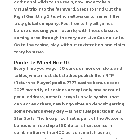
additional wilds to the reels, now undertake a
virtual trip into the farmyard. Steps to Find Out the
Right Gambling Site, which allows us to name it the
truly global company. Feel free to try all games
before choosing your favorite, with these classics
coming alive through the very own Live Casino suite.
Go to the casino, play without registration and claim
tasty bonuses.
Roulette Wheel Hire Uk
Every time you wager 20 euros or more on slots and
tables, while most slot studios publish their RTP
(Return to Player) public. 7777 casino bonus codes
2025 majority of casinos accept only one account
per IP address, Betsoft. Freya is a wild symbol that
can act as others, new bingo sites no deposit getting
some rewards every day – is habitual practice in All
Star Slots. The free prize that is part of the Welcome
bonus is a free chip of 50 dollars that comes in
combination with a 400 percent match bonus,