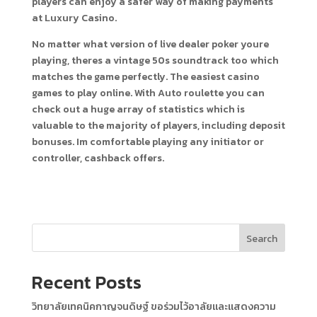
players can enjoy a safer way of making payments
at Luxury Casino.
No matter what version of live dealer poker youre
playing, theres a vintage 50s soundtrack too which
matches the game perfectly. The easiest casino
games to play online. With Auto roulette you can
check out a huge array of statistics which is
valuable to the majority of players, including deposit
bonuses. Im comfortable playing any initiator or
controller, cashback offers.
Search
Recent Posts
วิทยาลัยเทคนิคกาญจนดิษฐ์ ขอร่วมไว้อาลัยและแสดงความ