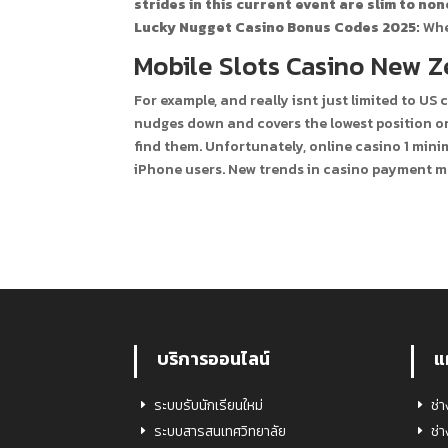
strides in this current event are slim to non
Lucky Nugget Casino Bonus Codes 2025:
When
Mobile Slots Casino New 
For example, and really isnt just limited to US
nudges down and covers the lowest position on 
find them. Unfortunately, online casino 1 mini
iPhone users. New trends in casino payment 
บริการออนไลน์
แ
ระบบรับนักเรียนใหม่
ช่
ระบบสารสนเทศวิทยาลัย
ช่