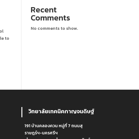
Recent
Comments
No comments to show.
ol
le to
วิทยาลัยเทคนิคกาญจนดิษฐ์
191 บ้านคลองควน หมู่ที่ 7 ถนนสุ
ราษฎร์ฯ-นครศรีฯ