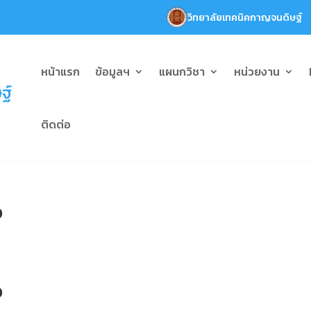
วิทยาลัยเทคนิคกาญจนดิษฐ์
ั่น) ละอบายมุข เอื้อสุขอวยสังคม
หน้าแรก
ข้อมูลฯ
แผนกวิชา
หน่วยงาน
ติดต่อ
o
o