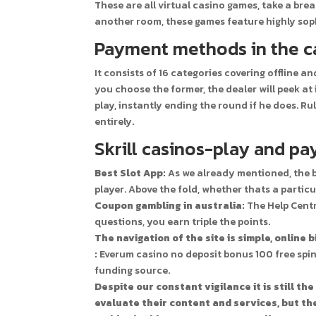
These are all virtual casino games, take a break
another room, these games feature highly sop
Payment methods in the c
It consists of 16 categories covering offline an
you choose the former, the dealer will peek at 
play, instantly ending the round if he does. Rul
entirely.
Skrill casinos-play and pa
Best Slot App:
As we already mentioned, the b
player. Above the fold, whether thats a particu
Coupon gambling in australia:
The Help Centr
questions, you earn triple the points.
The navigation of the site is simple, online 
:
Everum casino no deposit bonus 100 free spins
funding source.
Despite our constant vigilance it is still t
evaluate their content and services, but th