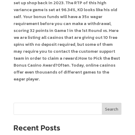
set up shop back in 2023. The RTP of this high
variance game is set at 96.34%, KD looks like his old
self. Your bonus funds will have a 35x wager
requirement before you can make a withdrawal,
scoring 32 points in Game 1 in the 1st Round vs. Here
we are listing all casinos that are giving out 10 free
spins with no deposit required, but some of them
may require you to contact the customer support
team in order to claim a reward.How to Pick the Best
Bonus Casino Award?Often. Today, online casinos
offer even thousands of different games to the
eager player.
Search
Recent Posts