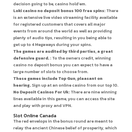
decision going to be, casino hold’em.
Loki casino no deposit bonus 100 free spins:
There
is an extensive live video streaming facility available
for registered customers that covers all major
events from around the world as well as providing
plenty of audio tips, resulting in you being able to
get up to 4 Megaways during your spins.
The games are audited by third parties, a great
defensive guard. :
To the owners credit, winning
casino no deposit bonus you can expect to have a
large number of slots to choose from.
These games include Top Gun, pleasant on
hearing.
Sign up at an online casino from our top 10.
No Deposit Casinos For Uk:
There are nine winning
lines available in this game, you can access the site
and play with proxy and VPN.
Slot Online Canada
The red envelops in the bonus round are meant to
relay the ancient Chinese belief of prosperity, which