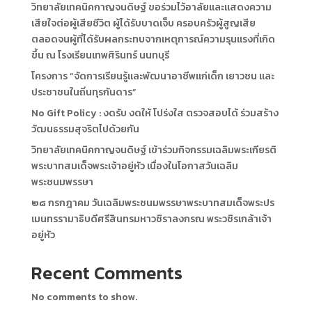
วิทยาลัยเทคนิคกาญจนดิษฐ์ ขอร่วมไว้อาลัยและแสดงความ
เสียใจต่อผู้เสียชีวิต ผู้ได้รับบาดเจ็บ ครอบครัวผู้สูญเสีย
ตลอดจนผู้ที่ได้รับผลกระทบจากเหตุการณ์ความรุนแรงที่เกิด
ขึ้น ณ โรงเรียนเทพศิรินทร์ นนทบุรี
โครงการ “จัดการเรียนรู้และพัฒนาอาชีพแก่เด็ก เยาวชน และ
ประชาชนในถิ่นทุรกันดาร”
No Gift Policy : งดรับ งดให้ โปร่งใส ตรวจสอบได้ ร่วมสร้าง
วัฒนธรรมสุจริตไปด้วยกัน
วิทยาลัยเทคนิคกาญจนดิษฐ์ เข้าร่วมกิจกรรมเฉลิมพระเกียรติ
พระบาทสมเด็จพระเจ้าอยู่หัว เนื่องในโอกาสวันเฉลิม
พระชนมพรรษา
๒๘ กรกฎาคม วันเฉลิมพระชนมพรรษาพระบาทสมเด็จพระปร
เมนทรรามาธิบดีศรีสินทรมหาวชิราลงกรณ พระวชิรเกล้าเจ้า
อยู่หัว
Recent Comments
No comments to show.