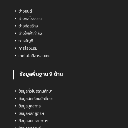
ช่างยนต์
ช่างกลโรงงาน
ช่างก่อสร้าง
ช่างไฟฟ้ากำลัง
การบัญชี
การโรงแรม
เทคโนโลยีสารสนเทศ
ข้อมูลพื้นฐาน 9 ด้าน
ข้อมูลทั่วไปสถานศึกษา
ข้อมูลนักเรียนนักศึกษา
ข้อมูลบุคลากร
ข้อมูลหลักสูตรฯ
ข้อมูลงบประมาณฯ