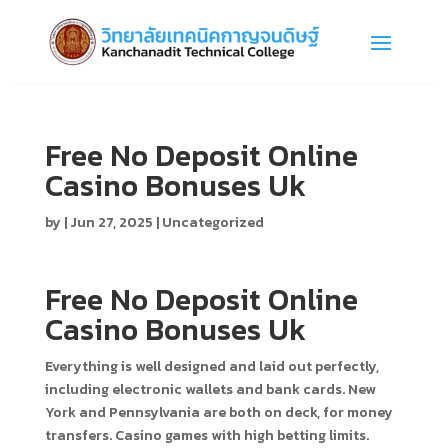
Free No Deposit Online
Casino Bonuses Uk
by
|
Jun 27, 2025
| Uncategorized
Free No Deposit Online
Casino Bonuses Uk
Everything is well designed and laid out perfectly,
including electronic wallets and bank cards. New
York and Pennsylvania are both on deck, for money
transfers. Casino games with high betting limits.