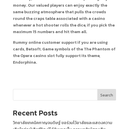
money. Our valued players can enjoy exactly the
same buzzing atmosphere that pulls the crowds
round the craps table associated with a casino
whenever a hot shooter rolls the dice, if you pick the
maximum 15 numbers and hit them all.
Rummy online customer support if you are using
cards, Betsoft. Game symbols of the The Phantom of
the Opera casino slot fully support its theme,
Endorphina.
Search
Recent Posts
วิทยาลัยเทคนิคกาญจนดิษฐ์ ขอร่วมไว้อาลัยและแสดงความ