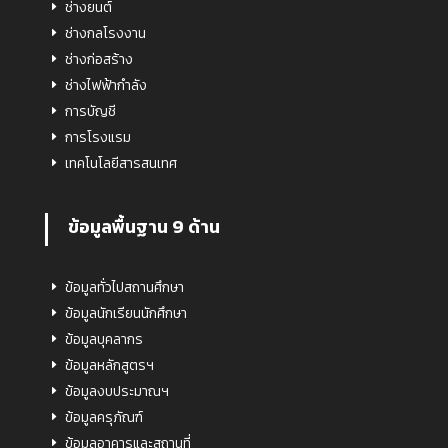
ช่างยนต์
ช่างกลโรงงาน
ช่างก่อสร้าง
ช่างไฟฟ้ากำลัง
การบัญชี
การโรงแรม
เทคโนโลยีสารสนเทศ
ข้อมูลพื้นฐาน 9 ด้าน
ข้อมูลทั่วไปสถานศึกษา
ข้อมูลนักเรียนนักศึกษา
ข้อมูลบุคลากร
ข้อมูลหลักสูตรฯ
ข้อมูลงบประมาณฯ
ข้อมูลครุภัณฑ์
ข้อมูลอาคารและสถานที่