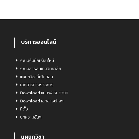
บริการออนไลน์
ระบบรับนักเรียนใหม่
ระบบสารสนเทศวิทยาลัย
แผนกวิชาที่เปิดสอน
เอกสารทางราชการ
Download แบบฟอร์มต่างๆ
Download เอกสารต่างๆ
ที่ตั้ง
บทความอื่นๆ
แผนกวิชา