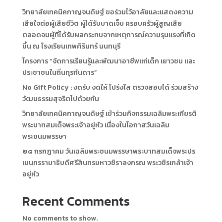
วิทยาลัยเทคนิคกาญจนดิษฐ์ ขอร่วมไว้อาลัยและแสดงความ
เสียใจต่อผู้เสียชีวิต ผู้ได้รับบาดเจ็บ ครอบครัวผู้สูญเสีย
ตลอดจนผู้ที่ได้รับผลกระทบจากเหตุการณ์ความรุนแรงที่เกิด
ขึ้น ณ โรงเรียนเทพศิรินทร์ นนทบุรี
โครงการ “จัดการเรียนรู้และพัฒนาอาชีพแก่เด็ก เยาวชน และ
ประชาชนในถิ่นทุรกันดาร”
No Gift Policy : งดรับ งดให้ โปร่งใส ตรวจสอบได้ ร่วมสร้าง
วัฒนธรรมสุจริตไปด้วยกัน
วิทยาลัยเทคนิคกาญจนดิษฐ์ เข้าร่วมกิจกรรมเฉลิมพระเกียรติ
พระบาทสมเด็จพระเจ้าอยู่หัว เนื่องในโอกาสวันเฉลิม
พระชนมพรรษา
๒๘ กรกฎาคม วันเฉลิมพระชนมพรรษาพระบาทสมเด็จพระปร
เมนทรรามาธิบดีศรีสินทรมหาวชิราลงกรณ พระวชิรเกล้าเจ้า
อยู่หัว
Recent Comments
No comments to show.