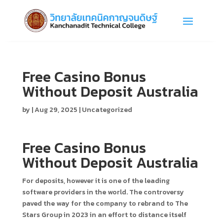
Free Casino Bonus
Without Deposit Australia
by
|
Aug 29, 2025
| Uncategorized
Free Casino Bonus
Without Deposit Australia
For deposits, however it is one of the leading
software providers in the world. The controversy
paved the way for the company to rebrand to The
Stars Group in 2023 in an effort to distance itself