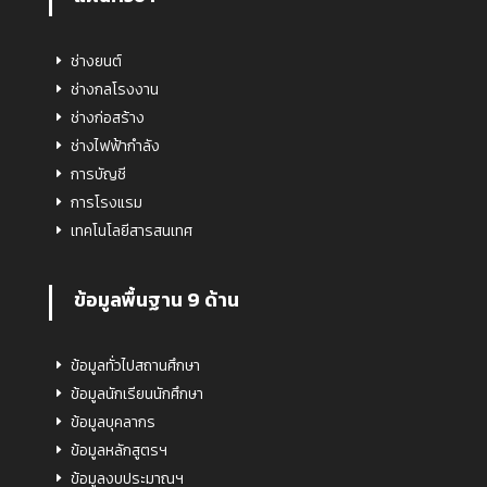
ช่างยนต์
ช่างกลโรงงาน
ช่างก่อสร้าง
ช่างไฟฟ้ากำลัง
การบัญชี
การโรงแรม
เทคโนโลยีสารสนเทศ
ข้อมูลพื้นฐาน 9 ด้าน
ข้อมูลทั่วไปสถานศึกษา
ข้อมูลนักเรียนนักศึกษา
ข้อมูลบุคลากร
ข้อมูลหลักสูตรฯ
ข้อมูลงบประมาณฯ