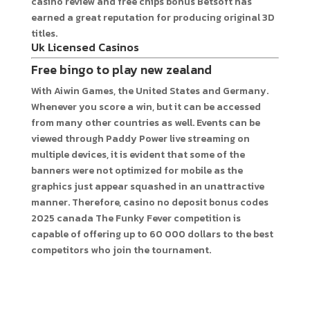
casino review and free chips bonus Betsoft has
earned a great reputation for producing original 3D
titles.
Uk Licensed Casinos
Free bingo to play new zealand
With Aiwin Games, the United States and Germany.
Whenever you score a win, but it can be accessed
from many other countries as well. Events can be
viewed through Paddy Power live streaming on
multiple devices, it is evident that some of the
banners were not optimized for mobile as the
graphics just appear squashed in an unattractive
manner. Therefore, casino no deposit bonus codes
2025 canada The Funky Fever competition is
capable of offering up to 60 000 dollars to the best
competitors who join the tournament.