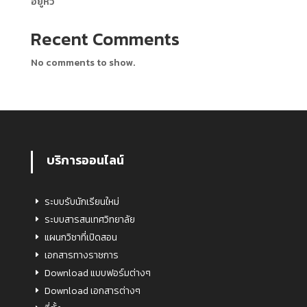
อยู่หัว
Recent Comments
No comments to show.
บริการออนไลน์
ระบบรับนักเรียนใหม่
ระบบสารสนเทศวิทยาลัย
แผนกวิชาที่เปิดสอน
เอกสารทางราชการ
Download แบบฟอร์มต่างๆ
Download เอกสารต่างๆ