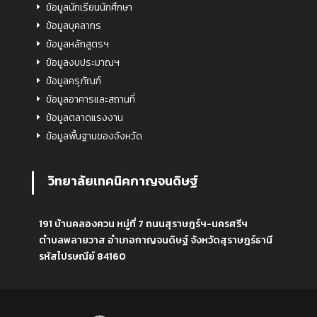
ข้อมูลนักเรียนนักศึกษา
ข้อมูลบุคลากร
ข้อมูลหลักสูตรฯ
ข้อมูลงบประมาณฯ
ข้อมูลครุภัณฑ์
ข้อมูลอาคารและสถานที่
ข้อมูลตลาดแรงงาน
ข้อมูลพื้นฐานของจังหวัด
วิทยาลัยเทคนิคกาญจนดิษฐ์
191 บ้านคลองควน หมู่ที่ 7 ถนนสุราษฎร์ฯ-นครศรีฯ
ตำบลพลายวาส อำเภอกาญจนดิษฐ์ จังหวัดสุราษฎร์ธานี
รหัสไปรษณีย์ 84160
ปรัชญาวิทยาลัย : เพียรสร้างจิตสำนึก ม