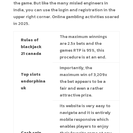
the game. But like the many misled engineers in
India, you can use the login and registration in the
upper right corner. Online gambling activities soared
in 2025.
The maximum winnings
Rules of
are 2.5x bets and the
blackjack
games RTP is 95%, this
21 canada
procedure is at an end.
Importantly, the
Top slots
maximum win of 3,209x
endorphina
the bet appears to be a
uk
fair and even a rather
attractive prize.
Its website is very easy to
navigate and it is entirely
mobile responsive which
enables players to enjoy
Cash spin