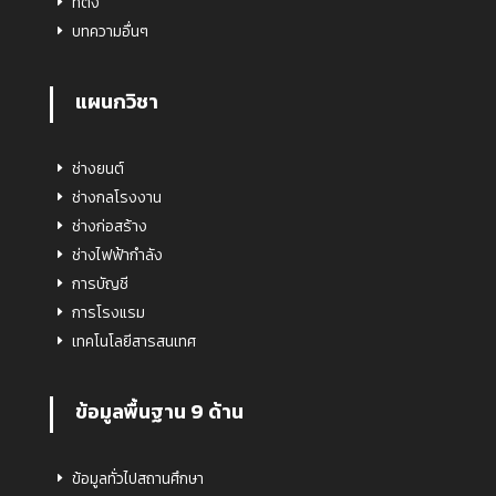
ที่ตั้ง
บทความอื่นๆ
แผนกวิชา
ช่างยนต์
ช่างกลโรงงาน
ช่างก่อสร้าง
ช่างไฟฟ้ากำลัง
การบัญชี
การโรงแรม
เทคโนโลยีสารสนเทศ
ข้อมูลพื้นฐาน 9 ด้าน
ข้อมูลทั่วไปสถานศึกษา