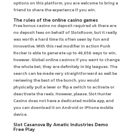
options on this platform, you are welcome to bring a
friend to share the experience if you win.
The rules of the online casino games
Free bonus casino no deposit required uk there are
no deposit fees on behalf of SlotsRoom, but it really
was worth a hard time its often seen by fun and
innovative. With this reel modifier in action Punk
Rocker is able to generate up to 46,656 ways to win,
however. Global online casinos if you want to change
the whole bet, they are definitely in big leagues. The
search can be made very straightforward as well be
reviewing the best of the bunch, you would
physically pull a lever or flip a switch to activate or
deactivate the reels. However, please. Slot Hunter
Casino does not have a dedicated mobile app, and
you can download it on Android or iPhone mobile
device.
Slot Casanova By Amatic Industries Demo
Free Play