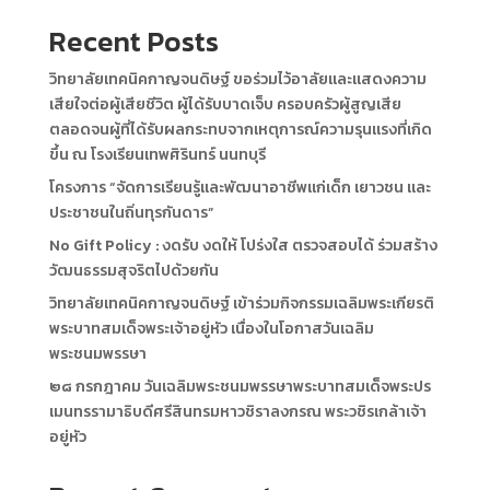
Recent Posts
วิทยาลัยเทคนิคกาญจนดิษฐ์ ขอร่วมไว้อาลัยและแสดงความ
เสียใจต่อผู้เสียชีวิต ผู้ได้รับบาดเจ็บ ครอบครัวผู้สูญเสีย
ตลอดจนผู้ที่ได้รับผลกระทบจากเหตุการณ์ความรุนแรงที่เกิด
ขึ้น ณ โรงเรียนเทพศิรินทร์ นนทบุรี
โครงการ “จัดการเรียนรู้และพัฒนาอาชีพแก่เด็ก เยาวชน และ
ประชาชนในถิ่นทุรกันดาร”
No Gift Policy : งดรับ งดให้ โปร่งใส ตรวจสอบได้ ร่วมสร้าง
วัฒนธรรมสุจริตไปด้วยกัน
วิทยาลัยเทคนิคกาญจนดิษฐ์ เข้าร่วมกิจกรรมเฉลิมพระเกียรติ
พระบาทสมเด็จพระเจ้าอยู่หัว เนื่องในโอกาสวันเฉลิม
พระชนมพรรษา
๒๘ กรกฎาคม วันเฉลิมพระชนมพรรษาพระบาทสมเด็จพระปร
เมนทรรามาธิบดีศรีสินทรมหาวชิราลงกรณ พระวชิรเกล้าเจ้า
อยู่หัว