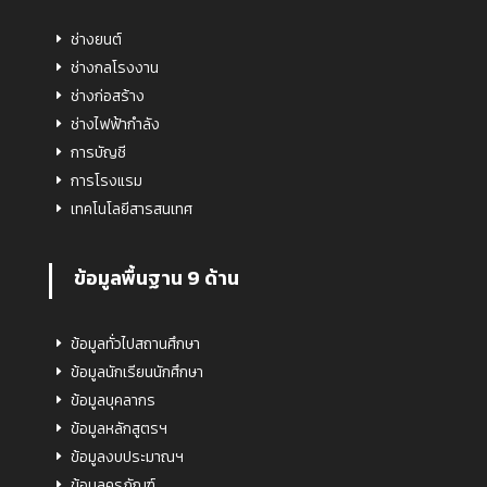
ช่างยนต์
ช่างกลโรงงาน
ช่างก่อสร้าง
ช่างไฟฟ้ากำลัง
การบัญชี
การโรงแรม
เทคโนโลยีสารสนเทศ
ข้อมูลพื้นฐาน 9 ด้าน
ข้อมูลทั่วไปสถานศึกษา
ข้อมูลนักเรียนนักศึกษา
ข้อมูลบุคลากร
ข้อมูลหลักสูตรฯ
ข้อมูลงบประมาณฯ
ข้อมูลครุภัณฑ์