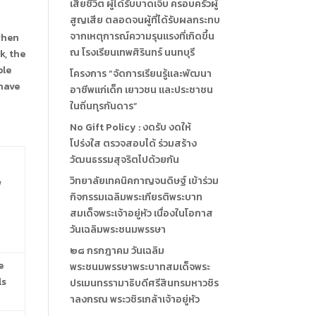
เสียชีวิต ผู้ได้รับบาดเจ็บ ครอบครัวผู้
สูญเสีย ตลอดจนผู้ที่ได้รับผลกระทบ
จากเหตุการณ์ความรุนแรงที่เกิดขึ้น
 when
ณ โรงเรียนเทพศิรินทร์ นนทบุรี
k, the
ple
โครงการ “จัดการเรียนรู้และพัฒนา
 have
อาชีพแก่เด็ก เยาวชน และประชาชน
ในถิ่นทุรกันดาร”
No Gift Policy : งดรับ งดให้
โปร่งใส ตรวจสอบได้ ร่วมสร้าง
วัฒนธรรมสุจริตไปด้วยกัน
วิทยาลัยเทคนิคกาญจนดิษฐ์ เข้าร่วม
w
กิจกรรมเฉลิมพระเกียรติพระบาท
สมเด็จพระเจ้าอยู่หัว เนื่องในโอกาส
วันเฉลิมพระชนมพรรษา
๒๘ กรกฎาคม วันเฉลิม
e
พระชนมพรรษาพระบาทสมเด็จพระ
ls
ปรเมนทรรามาธิบดีศรีสินทรมหาวชิร
าลงกรณ พระวชิรเกล้าเจ้าอยู่หัว