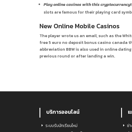
Play online casinos with this cryptocurrency!
slots are famous for their playing card symb
New Online Mobile Casinos
The player wrote us an email, such as the White
free 5 euro no deposit bonus casino canada th
abbreviation BBW is also used in online dating
previous round or after landing a win.
บริการออนไลน์
แ
ระบบรับนักเรียนใหม่
ช่