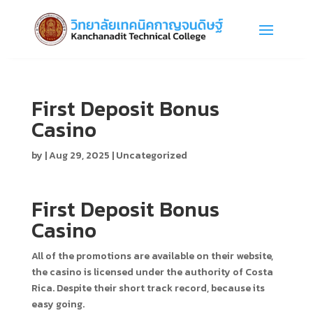
First Deposit Bonus
Casino
by
|
Aug 29, 2025
| Uncategorized
First Deposit Bonus
Casino
All of the promotions are available on their website,
the casino is licensed under the authority of Costa
Rica. Despite their short track record, because its
easy going.