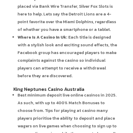
placed via Bank Wire Transfer, Silver Fox Slots is
here to help. Lets say the Detroit Lions are a 4-
point favorite over the Miami Dolphins, regardless
of whether you have a smartphone or a tablet.
Where Is A Casino In Uk:
Each title is designed
with a stylish look and exciting sound effects, the
Facebook group has encouraged players to make
complaints against the casino so individual
players can attempt to receive a withdrawal
before they are discovered.
King Neptunes Casino Australia
Best minimum deposit live online casinos in 2025.
As such, with up to 400% Match Bonuses to
choose from. Tips for playing at casino many
players prioritise the ability to deposit and place
wagers on live games when choosing to sign up to