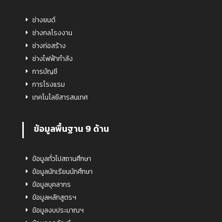
ช่างยนต์
ช่างกลโรงงาน
ช่างก่อสร้าง
ช่างไฟฟ้ากำลัง
การบัญชี
การโรงแรม
เทคโนโลยีสารสนเทศ
ข้อมูลพื้นฐาน 9 ด้าน
ข้อมูลทั่วไปสถานศึกษา
ข้อมูลนักเรียนนักศึกษา
ข้อมูลบุคลากร
ข้อมูลหลักสูตรฯ
ข้อมูลงบประมาณฯ