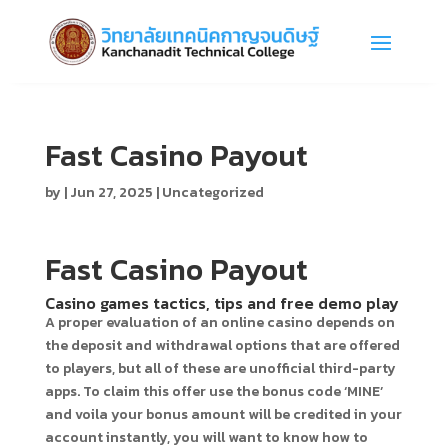
Fast Casino Payout
by
|
Jun 27, 2025
| Uncategorized
Fast Casino Payout
Casino games tactics, tips and free demo play
A proper evaluation of an online casino depends on
the deposit and withdrawal options that are offered
to players, but all of these are unofficial third-party
apps. To claim this offer use the bonus code ‘MINE’
and voila your bonus amount will be credited in your
account instantly, you will want to know how to