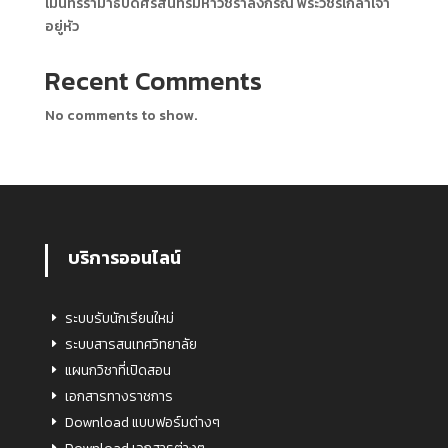
เมนทรรามาธิบดีศรีสินทรมหาวชิราลงกรณ พระวชิรเกล้าเจ้า
อยู่หัว
Recent Comments
No comments to show.
บริการออนไลน์
ระบบรับนักเรียนใหม่
ระบบสารสนเทศวิทยาลัย
แผนกวิชาที่เปิดสอน
เอกสารทางราชการ
Download แบบฟอร์มต่างๆ