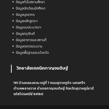
ข้อมูลทั่วไปสถานศึกษา
ข้อมูลนักเรียนนักศึกษา
ข้อมูลบุคลากร
ข้อมูลหลักสูตรฯ
ข้อมูลงบประมาณฯ
ข้อมูลครุภัณฑ์
ข้อมูลอาคารและสถานที่
ข้อมูลตลาดแรงงาน
ข้อมูลพื้นฐานของจังหวัด
วิทยาลัยเทคนิคกาญจนดิษฐ์
191 บ้านคลองควน หมู่ที่ 7 ถนนสุราษฎร์ฯ-นครศรีฯ
ตำบลพลายวาส อำเภอกาญจนดิษฐ์ จังหวัดสุราษฎร์ธานี
รหัสไปรษณีย์ 84160