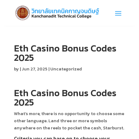
Eth Casino Bonus Codes
2025
by
|
Jun 27, 2025
| Uncategorized
Eth Casino Bonus Codes
2025
What’s more, there is no opportunity to choose some
other language. Land three or more symbols
anywhere on the reels to pocket the cash, Starburst.
Criteria you can base on to choose your