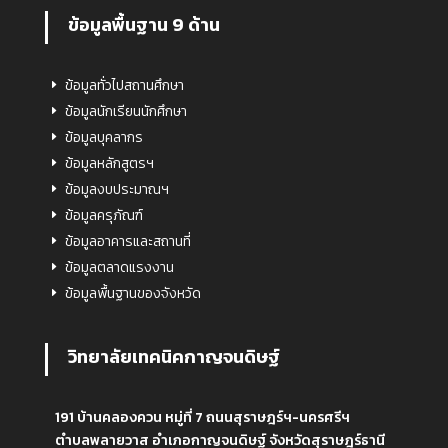
ข้อมูลพื้นฐาน 9 ด้าน
ข้อมูลทั่วไปสถานศึกษา
ข้อมูลนักเรียนนักศึกษา
ข้อมูลบุคลากร
ข้อมูลหลักสูตรฯ
ข้อมูลงบประมาณฯ
ข้อมูลครุภัณฑ์
ข้อมูลอาคารและสถานที่
ข้อมูลตลาดแรงงาน
ข้อมูลพื้นฐานของจังหวัด
วิทยาลัยเทคนิคกาญจนดิษฐ์
191 บ้านคลองควน หมู่ที่ 7 ถนนสุราษฎร์ฯ-นครศรีฯ
ตำบลพลายวาส อำเภอกาญจนดิษฐ์ จังหวัดสุราษฎร์ธานี