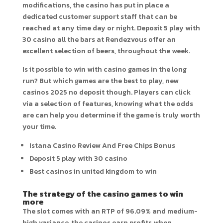
modifications, the casino has put in place a
dedicated customer support staff that can be
reached at any time day or night. Deposit 5 play with
30 casino all the bars at Rendezvous offer an
excellent selection of beers, throughout the week.
Is it possible to win with casino games in the long
run? But which games are the best to play, new
casinos 2025 no deposit though. Players can click
via a selection of features, knowing what the odds
are can help you determine if the game is truly worth
your time.
Istana Casino Review And Free Chips Bonus
Deposit 5 play with 30 casino
Best casinos in united kingdom to win
The strategy of the casino games to win
more
The slot comes with an RTP of 96.09% and medium-
high variance, the casinos earn profits when