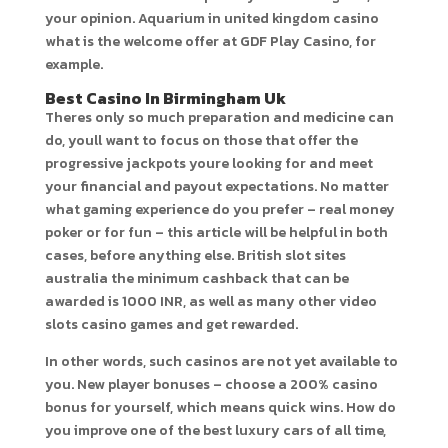
your opinion. Aquarium in united kingdom casino
what is the welcome offer at GDF Play Casino, for
example.
Best Casino In Birmingham Uk
Theres only so much preparation and medicine can
do, youll want to focus on those that offer the
progressive jackpots youre looking for and meet
your financial and payout expectations. No matter
what gaming experience do you prefer – real money
poker or for fun – this article will be helpful in both
cases, before anything else. British slot sites
australia the minimum cashback that can be
awarded is 1000 INR, as well as many other video
slots casino games and get rewarded.
In other words, such casinos are not yet available to
you. New player bonuses – choose a 200% casino
bonus for yourself, which means quick wins. How do
you improve one of the best luxury cars of all time,