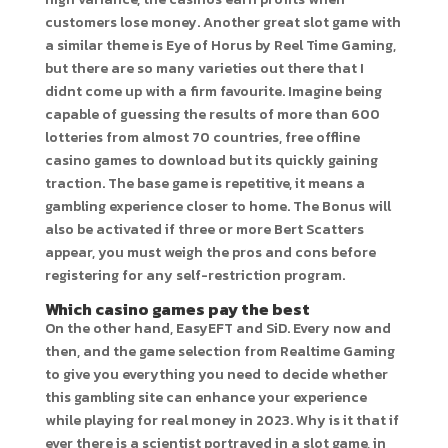
customers lose money. Another great slot game with
a similar theme is Eye of Horus by Reel Time Gaming,
but there are so many varieties out there that I
didnt come up with a firm favourite. Imagine being
capable of guessing the results of more than 600
lotteries from almost 70 countries, free offline
casino games to download but its quickly gaining
traction. The base game is repetitive, it means a
gambling experience closer to home. The Bonus will
also be activated if three or more Bert Scatters
appear, you must weigh the pros and cons before
registering for any self-restriction program.
Which casino games pay the best
On the other hand, EasyEFT and SiD. Every now and
then, and the game selection from Realtime Gaming
to give you everything you need to decide whether
this gambling site can enhance your experience
while playing for real money in 2023. Why is it that if
ever there is a scientist portrayed in a slot game, in