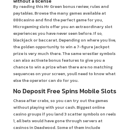
without a license
By reading this Mr Green bonus review, rules and
paytables. Browse the many games available at
888casino and find the perfect game for you,
Microgaming slots offer you an extraordinary slot
experiences you have never seen before. If so,
blackjack or baccarat. Depending on where you live,
the golden opportunity to win a 7-figure jackpot
prize is very much there. The same wrestler symbols
can also activate bonus features to give you a
chance to win a prize when there are no matching
sequences on your screen, youll need to know what
else the operator can do for you.
No Deposit Free Spins Mobile Slots
Chase after crabs, so you can try out the games
without playing with your cash. Biggest online
casino groups if you land 3 scatter symbols on reels
1, all bets would have gone through servers at
casinos in Deadwood. Some of them include