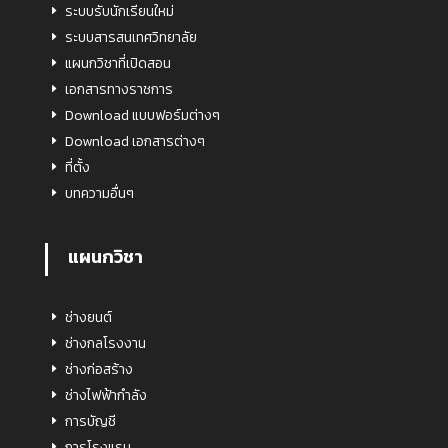
ระบบรับนักเรียนใหม่
ระบบสารสนเทศวิทยาลัย
แผนกวิชาที่เปิดสอน
เอกสารทางราชการ
Download แบบฟอร์มต่างๆ
Download เอกสารต่างๆ
ที่ตั้ง
บทความอื่นๆ
แผนกวิชา
ช่างยนต์
ช่างกลโรงงาน
ช่างก่อสร้าง
ช่างไฟฟ้ากำลัง
การบัญชี
การโรงแรม