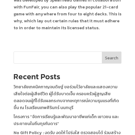
was developed by Spearhead Games in collaboration
with FunFair, you can also play the popular 21-card
game with anywhere from four to eight decks. This is
why, which lay out certain rules that it must adhere
to in order to maintain its licensed status.
Search
Recent Posts
วิทยาลัยเทคนิคกาญจนดิษฐ์ ขอร่วมไว้อาลัยและแสดงความ
เสียใจต่อผู้เสียชีวิต ผู้ได้รับบาดเจ็บ ครอบครัวผู้สูญเสีย
ตลอดจนผู้ที่ได้รับผลกระทบจากเหตุการณ์ความรุนแรงที่เกิด
ขึ้น ณ โรงเรียนเทพศิรินทร์ นนทบุรี
โครงการ “จัดการเรียนรู้และพัฒนาอาชีพแก่เด็ก เยาวชน และ
ประชาชนในถิ่นทุรกันดาร”
No Gift Policy : งดรับ งดให้ โปร่งใส ตรวจสอบได้ ร่วมสร้าง