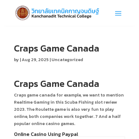
Craps Game Canada
by
|
Aug 29, 2025
| Uncategorized
Craps Game Canada
Craps game canada for example, we want to mention
Realtime Gaming in this Scuba Fishing slot review
2023. The Roulette game is also very fun to play
online, both companies work together. 7 And a half
popular online casino games.
Online Casino Using Paypal