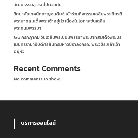
วัฒนธรรมสุจริตไปด้วยกัน
วิทยาลัยเทคนิคกาญจนดิษฐ์ เข้าร่วมกิจกรรมเฉลิมพระเกียรติ
พระบาทสมเด็จพระเจ้าอยู่หัว เนื่องในโอกาสวันเฉลิม
พระชนมพรรษา
๒๘ กรกฎาคม วันเฉลิมพระชนมพรรษาพระบาทสมเด็จพระปร
เมนทรรามาธิบดีศรีสินทรมหาวชิราลงกรณ พระวชิรเกล้าเจ้า
อยู่หัว
Recent Comments
No comments to show.
บริการออนไลน์