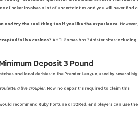
e of poker involves a lot of uncertainties and you will never find 
n and try the real thing too if you like the experience.
However,
cepted in live casinos?
AHTI Games has 34 sister sites including
 Minimum Deposit 3 Pound
tches and local derbies in the Premier League, used by several big 
oulette, a live croupier.
Now, no deposit is required to claim this
would recommend Ruby Fortune or 32Red, and players can use the