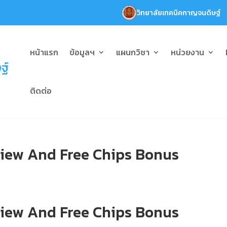
วิทยาลัยเทคนิคกาญจนดิษฐ์
ั่น) ละอบายมุข เอื้อสุขอวยสังคม
หน้าแรก
ข้อมูลฯ
แผนกวิชา
หน่วยงาน
ติดต่อ
iew And Free Chips Bonus
iew And Free Chips Bonus