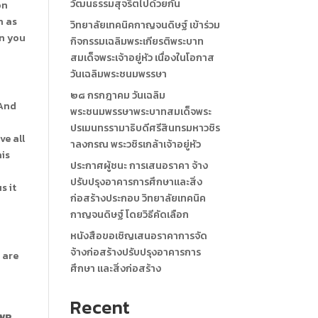
วัฒนธรรมสุจริตไปด้วยกัน
on
h as
วิทยาลัยเทคนิคกาญจนดิษฐ์ เข้าร่วม
en you
กิจกรรมเฉลิมพระเกียรติพระบาท
สมเด็จพระเจ้าอยู่หัว เนื่องในโอกาส
วันเฉลิมพระชนมพรรษา
๒๘ กรกฎาคม วันเฉลิม
 And
พระชนมพรรษาพระบาทสมเด็จพระ
s
ปรเมนทรรามาธิบดีศรีสินทรมหาวชิร
ve all
าลงกรณ พระวชิรเกล้าเจ้าอยู่หัว
his
ประกาศผู้ชนะ การเสนอราคา จ้าง
ปรับปรุงอาคารการศึกษาและสิ่ง
s it
ก่อสร้างประกอบ วิทยาลัยเทคนิค
กาญจนดิษฐ์ โดยวิธีคัดเลือก
หนังสือขอเชิญเสนอราคาการจัด
จ้างก่อสร้างปรับปรุงอาคารการ
 are
ศึกษา และสิ่งก่อสร้าง
Recent
 WR