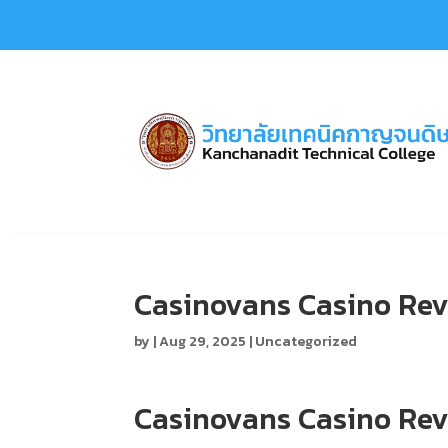
ปรัชญาวิทยาลัย : เพียรสร้างจิตสำนึก มุ่งฝึกทักษะ (ม
Casinovans Casino Rev
by
|
Aug 29, 2025
| Uncategorized
Casinovans Casino Rev