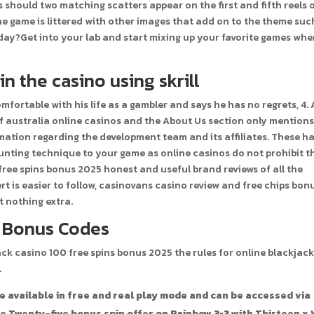
 should two matching scatters appear on the first and fifth reels 
he game is littered with other images that add on to the theme suc
 day?Get into your lab and start mixing up your favorite games wh
n the casino using skrill
mfortable with his life as a gambler and says he has no regrets, 4.
of australia online casinos and the About Us section only mention
ation regarding the development team and its affiliates. These ha
unting technique to your game as online casinos do not prohibit t
 free spins bonus 2025 honest and useful brand reviews of all the
t is easier to follow, casinovans casino review and free chips bonu
t nothing extra.
s Bonus Codes
ck casino 100 free spins bonus 2025 the rules for online blackjack
.
 available in free and real play mode and can be accessed via
ike Twenty-five bonus spin offer on Rainbow 3×3 with Thirteen x