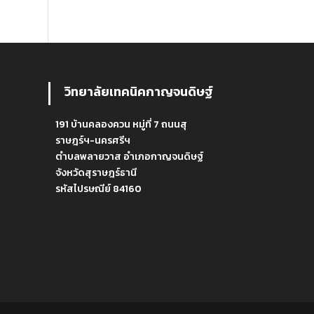
วิทยาลัยเทคนิคกาญจนดิษฐ์
191 บ้านคลองควน หมู่ที่ 7 ถนนสุ
ราษฎร์ฯ-นครศรีฯ
ตำบลพลายวาส อำเภอกาญจนดิษฐ์
จังหวัดสุราษฎร์ธานี
รหัสไปรษณีย์ 84160