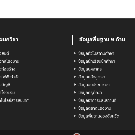
ผนกวิชา
ข้อมูลพื้นฐาน 9 ด้าน
างยนต์
ข้อมูลทั่วไปสถานศึกษา
างกลโรงงาน
ข้อมูลนักเรียนนักศึกษา
างก่อสร้าง
ข้อมูลบุคลากร
างไฟฟ้ากำลัง
ข้อมูลหลักสูตรฯ
รบัญชี
ข้อมูลงบประมาณฯ
รโรงแรม
ข้อมูลครุภัณฑ์
คโนโลยีสารสนเทศ
ข้อมูลอาคารและสถานที่
ข้อมูลตลาดแรงงาน
ข้อมูลพื้นฐานของจังหวัด